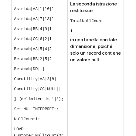
La seconda istruzione
Astrida|AA|1|10|1
restituisce:
Astrida|AA|7|18|1
TotalNullCount
Astrida|BB|4|9|1
1
Astrida|CC|6|2|1
in una tabella con tale
dimensione, poiché
Betacab|AA|5|4|2
solo un record contiene
Betacab|BB|2|5|2
un valore null.
Betacab|DD|||
Canutility|AA|3|8|
Canutility|CC|NULL||
] (delimiter is '|');
Set NULLINTERPRET=;
NullCount1:
LOAD
Customer,NullCount(Or