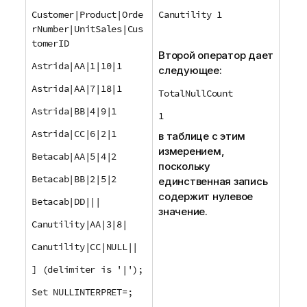
Customer|Product|Orde
Canutility 1
rNumber|UnitSales|Cus
tomerID
Второй оператор дает
Astrida|AA|1|10|1
следующее:
Astrida|AA|7|18|1
TotalNullCount
Astrida|BB|4|9|1
1
Astrida|CC|6|2|1
в таблице с этим
измерением,
Betacab|AA|5|4|2
поскольку
Betacab|BB|2|5|2
единственная запись
содержит нулевое
Betacab|DD|||
значение.
Canutility|AA|3|8|
Canutility|CC|NULL||
] (delimiter is '|');
Set NULLINTERPRET=;