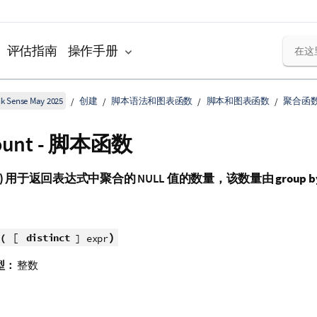
评估指南
操作手册
k Sense May 2025
创建
脚本语法和图表函数
脚本和图表函数
聚合函
Count - 脚本函数
)
用于返回表达式中聚合的
NULL
值的数量，该数量由
group b
[
)
(
distinct
] expr
型：
整数