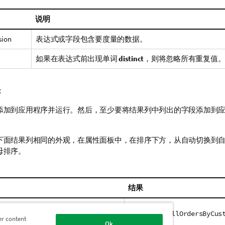
说明
sion
表达式或字段包含要度量的数据。
如果在表达式前出现单词
distinct
，则将忽略所有重复值
：
添加到应用程序并运行。然后，至少要将结果列中列出的字段添加到
。
下面结果列相同的外观，在属性面板中，在排序下方，从自动切换到
母排序。
结果
NTERPRET = NULL;
Customer NullOrdersByCus
er content
Ok