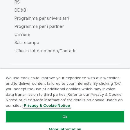
RSI
DEI&B
Programma per universitari
Programma per i partner
Carriere
Sala stampa
Uffici in tutto il mondo/Contatti
We use cookies to improve your experience with our websites
Qlik Community
and to deliver content tailored to your interests. By clicking ‘Ok’,
you accept the use of additional cookies which may involve
data transmission to third parties. Refer to our Privacy & Cookie
Contratti
Termini del prodotto
Notice or click ‘More Information’ for details on cookie usage on
Legal Policies
Note Legali
our sites.
Privacy & Cookie Notice
Termini di utilizzo
Marchi
Do Not Share My Info
Ok
Copyright © 1993-2026 QlikTech International AB. Tutti i
diritti riservati.
More Information