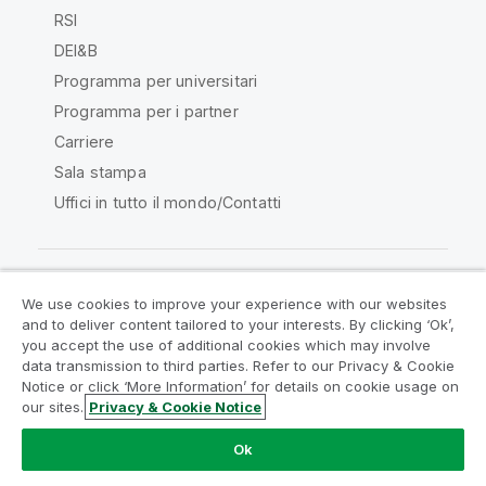
RSI
DEI&B
Programma per universitari
Programma per i partner
Carriere
Sala stampa
Uffici in tutto il mondo/Contatti
We use cookies to improve your experience with our websites
Qlik Community
and to deliver content tailored to your interests. By clicking ‘Ok’,
you accept the use of additional cookies which may involve
data transmission to third parties. Refer to our Privacy & Cookie
Contratti
Termini del prodotto
Notice or click ‘More Information’ for details on cookie usage on
Legal Policies
Note Legali
our sites.
Privacy & Cookie Notice
Termini di utilizzo
Marchi
Do Not Share My Info
Ok
Copyright © 1993-2026 QlikTech International AB. Tutti i
diritti riservati.