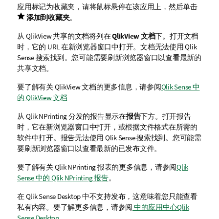
应用标记为收藏夹，请将鼠标悬停在该应用上，然后单击
添加到收藏夹
。
从
QlikView
共享的文档将列在
QlikView 文档
下。打开文档
时，它的 URL 在新浏览器窗口中打开。文档无法使用
Qlik
Sense
搜索找到。您可能需要刷新浏览器窗口以查看最新的
共享文档。
要了解有关
QlikView
文档的更多信息，请参阅
Qlik Sense 中
的 QlikView 文档
从
Qlik
NPrinting
分发的报告显示在
报告
下方。打开报告
时，它在新浏览器窗口中打开，或根据文件格式在所需的
软件中打开。报告无法使用
Qlik Sense
搜索找到。您可能需
要刷新浏览器窗口以查看最新的已发布文件。
要了解有关
Qlik NPrinting
报表的更多信息，请参阅
Qlik
Sense 中的 Qlik NPrinting 报告
。
在
Qlik Sense Desktop
中不支持发布，这意味着您只能查看
私有内容。
要了解更多信息，请参阅
中的应用中心Qlik
Sense Desktop
。