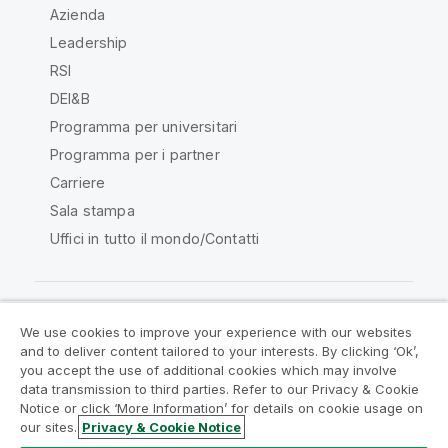
Azienda
Leadership
RSI
DEI&B
Programma per universitari
Programma per i partner
Carriere
Sala stampa
Uffici in tutto il mondo/Contatti
We use cookies to improve your experience with our websites
Qlik Community
and to deliver content tailored to your interests. By clicking ‘Ok’,
you accept the use of additional cookies which may involve
data transmission to third parties. Refer to our Privacy & Cookie
Contratti
Termini del prodotto
Notice or click ‘More Information’ for details on cookie usage on
Legal Policies
Note Legali
our sites.
Privacy & Cookie Notice