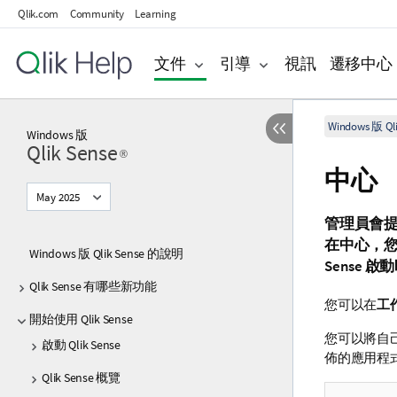
Qlik.com
Community
Learning
文件
引導
視訊
遷移中心
Windows 版 Qli
Windows
版
Qlik Sense
®
中心
May 2025
管理員會
在中心，
Windows 版 Qlik Sense 的說明
Sense
啟動
Qlik Sense 有哪些新功能
您可以在
工
開始使用 Qlik Sense
您可以將自
啟動 Qlik Sense
佈的應用程
Qlik Sense 概覽