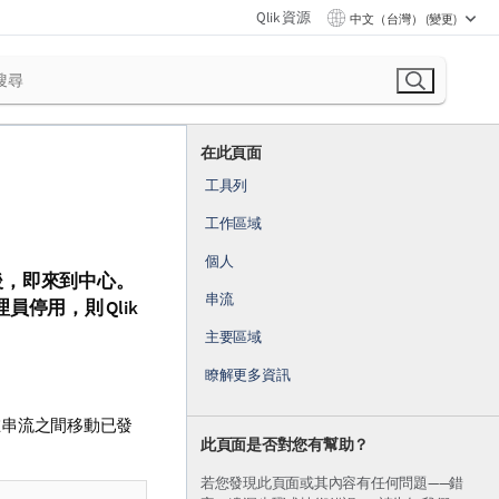
Qlik 資源
中文（台灣） (變更)
在此頁面
工具列
工作區域
個人
後，即來到中心。
串流
理員停用，則
Qlik
主要區域
瞭解更多資訊
在串流之間移動已發
此頁面是否對您有幫助？
若您發現此頁面或其內容有任何問題——錯