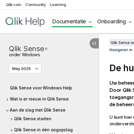
Qlik.com
Community
Learning
Documentatie
Onboarding
Qlik Sense 
Qlik Sense
®
Navigeren in 
onder
Windows
De h
May 2025
Uw beheer
Qlik Sense voor Windows Help
Door
Qlik
toegangsre
Wat is er nieuw in Qlik Sense
de beheer
Aan de slag met Qlik Sense
U kunt hier
Qlik Sense starten
onderverde
Qlik Sense in één oogopslag