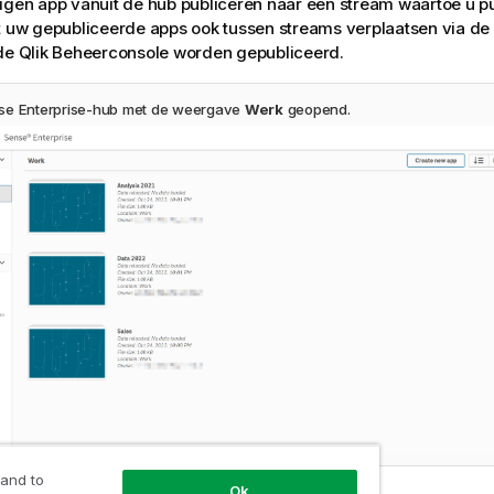
igen app vanuit de hub publiceren naar een stream waartoe u p
t uw gepubliceerde apps ook tussen streams verplaatsen via de
 de
Qlik Beheerconsole
worden gepubliceerd.
se Enterprise
-hub met de weergave
Werk
geopend.
 and to
Ok