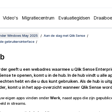
Video's
Migratiecentrum
Evaluatiegidsen
Draaibo
onder Windows May 2025
Aan de slag met Qlik Sense
de gebruikersinterface
ub
der geeft u een webadres waarmee u
Qlik Sense Enterpri
 Sense
te openen, komt u in de hub. In de hub vindt u alle 
chten hebt en die u dus kunt gebruiken. Als de hub is ui
der, komt u in het app-overzicht wanneer
Qlik Sense
wordt
 uw eigen apps vinden onder
Werk
, naast apps die zijn gepublic
eld in streams.