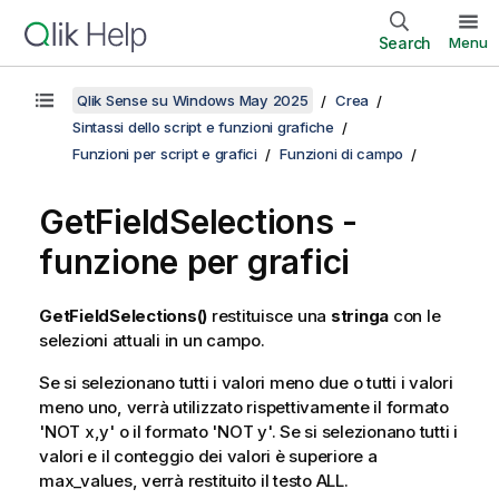
Search
Menu
Qlik Sense su Windows May 2025
Crea
Sintassi dello script e funzioni grafiche
Funzioni per script e grafici
Funzioni di campo
GetFieldSelections
-
funzione per grafici
GetFieldSelections()
restituisce una
stringa
con le
selezioni attuali in un campo.
Se si selezionano tutti i valori meno due o tutti i valori
meno uno, verrà utilizzato rispettivamente il formato
'
NOT x,y
' o il formato '
NOT y
'. Se si selezionano tutti i
valori e il conteggio dei valori è superiore a
max_values
, verrà restituito il testo
ALL
.