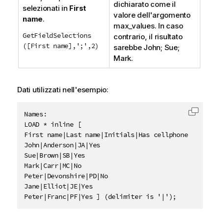
dichiarato come il
selezionati in
First
valore dell'argomento
name
.
max_values
. In caso
GetFieldSelections
contrario, il risultato
([First name],';',2)
sarebbe
John; Sue;
Mark.
Dati utilizzati nell'esempio:
Names:

Copia c
LOAD * inline [

First name|Last name|Initials|Has cellphone

John|Anderson|JA|Yes

Sue|Brown|SB|Yes

Mark|Carr|MC|No

Peter|Devonshire|PD|No

Jane|Elliot|JE|Yes

Peter|Franc|PF|Yes ] (delimiter is '|');