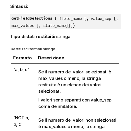
Sintassi:
GetFieldSelections (
field_name [, value_sep [,
)
max_values [, state_name]]]
Tipo di dati restituiti:
stringa
Restituisci formati stringa
Formato
Descrizione
'a, b, c'
Se il numero dei valori selezionati è
max_values
o meno, la stringa
restituita è un elenco dei valori
selezionati.
I valori sono separati con
value_sep
come delimitatore.
'NOT a,
Se il numero dei valori non selezionati
b, c'
è
max_values
o meno, la stringa