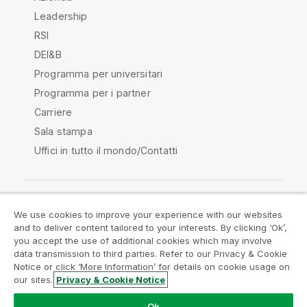
Leadership
RSI
DEI&B
Programma per universitari
Programma per i partner
Carriere
Sala stampa
Uffici in tutto il mondo/Contatti
We use cookies to improve your experience with our websites
Qlik Community
and to deliver content tailored to your interests. By clicking ‘Ok’,
you accept the use of additional cookies which may involve
data transmission to third parties. Refer to our Privacy & Cookie
Contratti
Termini del prodotto
Notice or click ‘More Information’ for details on cookie usage on
Legal Policies
Note Legali
our sites.
Privacy & Cookie Notice
Termini di utilizzo
Marchi
Do Not Share My Info
Ok