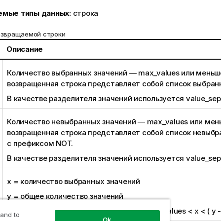
емые типы данных:
строка
звращаемой строки
Описание
Количество выбранных значений —
max_values
или меньш
возвращенная строка представляет собой список выбран
В качестве разделителя значений используется
value_sep
Количество невыбранных значений —
max_values
или мен
возвращенная строка представляет собой список невыбр
с префиксом
NOT
.
В качестве разделителя значений используется
value_sep
x = количество выбранных значений
y = общее количество значений
Этот результат возвращается, когда
max_values
< x < ( y 
 and to
Ok