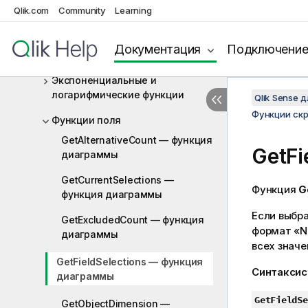
Условные функции
Qlik.com
Community
Learning
Функции счетчика
Документация
Подключени
Функции даты и времени
Экспоненциальные и
логарифмические функции
Qlik Sense 
Функции ск
Функции поля
GetAlternativeCount — функция
GetFi
диаграммы
GetCurrentSelections —
Функция
G
функция диаграммы
Если выбра
GetExcludedCount — функция
формат «
N
диаграммы
всех знач
GetFieldSelections — функция
Синтаксис
диаграммы
GetFieldSe
GetObjectDimension —