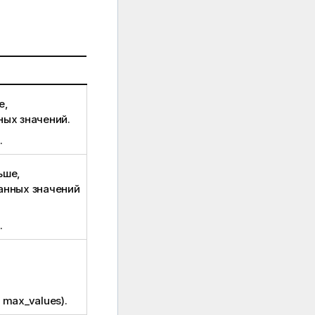
е,
ных значений.
.
ьше,
анных значений
.
-
max_values
).