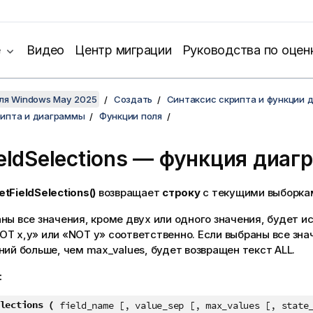
е
Видео
Центр миграции
Руководства по оцен
для Windows May 2025
Создать
Синтаксис скрипта и функции 
рипта и диаграммы
Функции поля
eldSelections
— функция диаг
etFieldSelections()
возвращает
строку
с текущими выборкам
ны все значения, кроме двух или одного значения, будет и
OT x,y
» или «
NOT y
» соответственно. Если выбраны все зна
ений больше, чем
max_values
, будет возвращен текст
ALL
.
:
lections (
field_name [, value_sep [, max_values [, state_