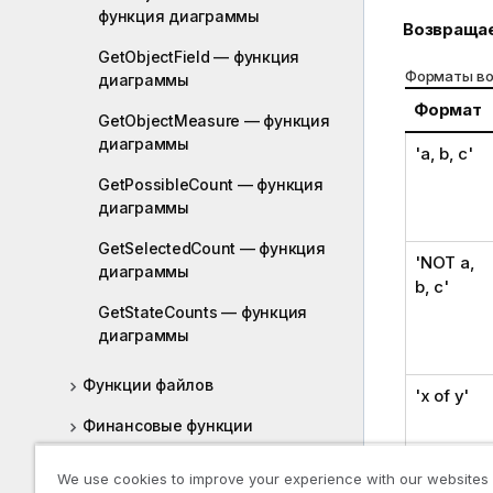
функция диаграммы
Возвраща
GetObjectField — функция
Форматы во
диаграммы
Формат
GetObjectMeasure — функция
диаграммы
'a, b, c'
GetPossibleCount — функция
диаграммы
GetSelectedCount — функция
'NOT a,
диаграммы
b, c'
GetStateCounts — функция
диаграммы
Функции файлов
'x of y'
Финансовые функции
Функции форматирования
We use cookies to improve your experience with our websites