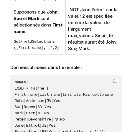
'
NOT Jane;Peter
', car la
Supposons que
John
,
valeur 2 est spécifiée
Sue
et
Mark
sont
comme la valeur de
sélectionnés dans
First
l'argument
name
.
max_values
. Sinon, le
GetFieldSelections
résultat aurait été
John;
([First name],';',2)
Sue; Mark.
Données utilisées dans l'exemple :
Names:

Copier 
LOAD * inline [

First name|Last name|Initials|Has cellphone

John|Anderson|JA|Yes

Sue|Brown|SB|Yes

Mark|Carr|MC|No

Peter|Devonshire|PD|No

Jane|Elliot|JE|Yes

Peter|Franc|PF|Yes ] (delimiter is '|');