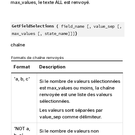
max_values
, le texte
ALL
est renvoyé.
GetFieldSelections (
field_name [, value_sep [,
)
max_values [, state_name]]]
chaîne
Formats de chaîne renvoyés
Format
Description
'a, b, c'
Si le nombre de valeurs sélectionnées
est
max_values
ou moins, la chaîne
renvoyée est une liste des valeurs
sélectionnées.
Les valeurs sont séparées par
value_sep
comme délimiteur.
'NOT a,
Si le nombre de valeurs non