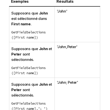
Exemples
Résultats
'
John
'
Supposons que
John
est sélectionné dans
First name
.
GetFieldSelections
([First name])
'
John,Peter
'
Supposons que
John
et
Peter
sont
sélectionnés.
GetFieldSelections
([First name])
'
John; Peter
'
Supposons que
John
et
Peter
sont
sélectionnés.
GetFieldSelections
([First name],'; ')