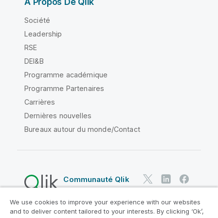
À Propos De Qlik
Société
Leadership
RSE
DEI&B
Programme académique
Programme Partenaires
Carrières
Dernières nouvelles
Bureaux autour du monde/Contact
Communauté Qlik
We use cookies to improve your experience with our websites
Contrats juridiques
and to deliver content tailored to your interests. By clicking ‘Ok’,