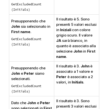
GetExcludedCount
(Initials)
Il risultato è 5. Sono
Presupponendo che
presenti 5 valori esclusi
John
sia selezionato in
in
Iniziali
con colore
First name
.
grigio scuro. Il valore
GetExcludedCount
JA
sarà bianco, in
(Initials)
quanto è associato alla
selezione
John
in
First
name
.
Il risultato è 3.
John
è
Presupponendo che
associato a 1 valore e
John
e
Peter
siano
Peter
è associato a 2
selezionati.
valori, in
Initials
.
GetExcludedCount
(Initials)
Il risultato è 3. Sono
Dato che
John
e
Peter
presenti 3 valori esclusi
sono selezionati in
First