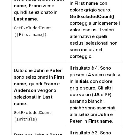
in
First name
con il
name
,
Franc
viene
colore grigio scuro.
quindi selezionato in
GetExcludedCount()
Last name
.
conteggia unicamente i
GetExcludedCount
valori esclusi. I valori
([First name])
alternativi e quelli
esclusi selezionati non
sono inclusi nel
conteggio.
Il risultato è 4. Sono
Dato che
John
e
Peter
presenti 4 valori esclusi
sono selezionati in
First
in
Initials
con colore
name
, quindi
Franc
e
grigio scuro. Gli altri
Anderson
vengono
due valori (
JA
e
PF
)
selezionati in
Last
saranno bianchi,
name
.
poiché sono associati
GetExcludedCount
alle selezioni
John
e
(Initials)
Peter
in
First name
.
Il risultato è 3. Sono