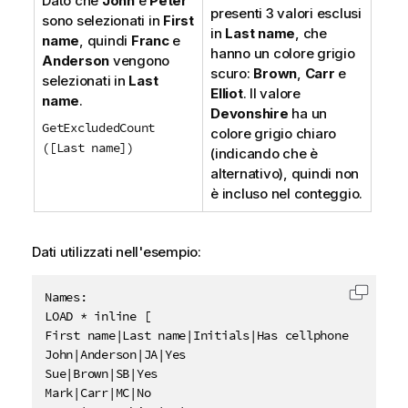
Dato che
John
e
Peter
presenti 3 valori esclusi
sono selezionati in
First
in
Last name
, che
name
, quindi
Franc
e
hanno un colore grigio
Anderson
vengono
scuro:
Brown
,
Carr
e
selezionati in
Last
Elliot
. Il valore
name
.
Devonshire
ha un
GetExcludedCount
colore grigio chiaro
([Last name])
(indicando che è
alternativo), quindi non
è incluso nel conteggio.
Dati utilizzati nell'esempio:
Names:

Copia c
LOAD * inline [

First name|Last name|Initials|Has cellphone

John|Anderson|JA|Yes

Sue|Brown|SB|Yes

Mark|Carr|MC|No
