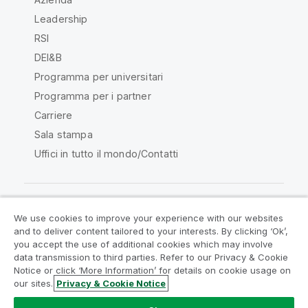
Leadership
RSI
DEI&B
Programma per universitari
Programma per i partner
Carriere
Sala stampa
Uffici in tutto il mondo/Contatti
We use cookies to improve your experience with our websites
Qlik Community
and to deliver content tailored to your interests. By clicking ‘Ok’,
you accept the use of additional cookies which may involve
data transmission to third parties. Refer to our Privacy & Cookie
Contratti
Termini del prodotto
Notice or click ‘More Information’ for details on cookie usage on
Legal Policies
Note Legali
our sites.
Privacy & Cookie Notice
Termini di utilizzo
Marchi
Do Not Share My Info