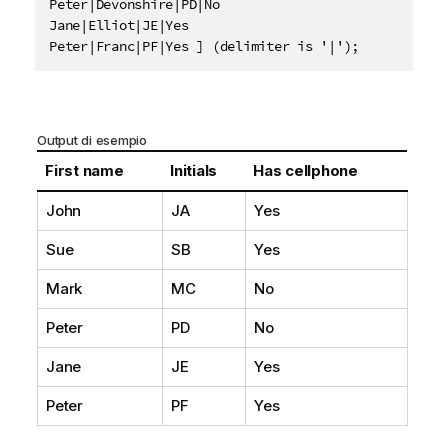
Peter|Devonshire|PD|No

Jane|Elliot|JE|Yes

Peter|Franc|PF|Yes ] (delimiter is '|');
Output di esempio
First name
Initials
Has cellphone
John
JA
Yes
Sue
SB
Yes
Mark
MC
No
Peter
PD
No
Jane
JE
Yes
Peter
PF
Yes