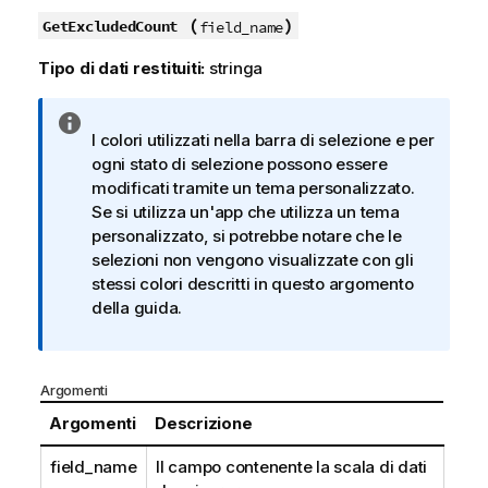
(
)
GetExcludedCount
field_name
Tipo di dati restituiti:
stringa
N
I colori utilizzati nella barra di selezione e per
o
ogni stato di selezione possono essere
t
modificati tramite un tema personalizzato.
a
Se si utilizza un'app che utilizza un tema
i
personalizzato, si potrebbe notare che le
n
selezioni non vengono visualizzate con gli
f
stessi colori descritti in questo argomento
o
della guida.
r
m
a
t
Argomenti
i
Argomenti
Descrizione
c
a
field_name
Il campo contenente la scala di dati