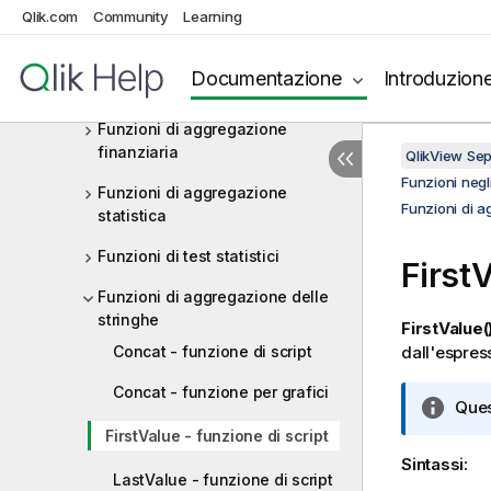
Funzioni di aggregazione di
Qlik.com
Community
Learning
base
Funzioni di aggregazione
Documentazione
Introduzion
contatore
Funzioni di aggregazione
finanziaria
QlikView Se
Funzioni negli
Funzioni di aggregazione
Funzioni di a
statistica
Funzioni di test statistici
FirstV
Funzioni di aggregazione delle
stringhe
FirstValue(
Concat - funzione di script
dall'espres
Concat - funzione per grafici
N
Ques
o
FirstValue - funzione di script
t
Sintassi:
a
LastValue - funzione di script