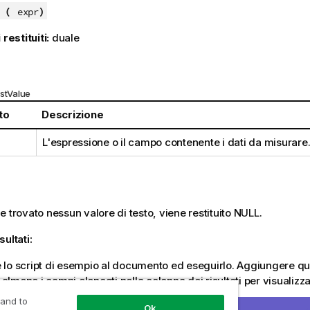
 (
)
expr
 restituiti:
duale
:
rstValue
to
Descrizione
L'espressione o il campo contenente i dati da misurare
e trovato nessun valore di testo, viene restituito
NULL
.
sultati:
lo script di esempio al documento ed eseguirlo. Aggiungere qui
meno i campi elencati nella colonna dei risultati per visualizzare
 and to
Ok
tati