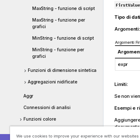
i
FirstValue
MaxString - funzione di script
n
Tipo di dati
f
MaxString - funzione per
o
grafici
Argomenti
r
m
MinString - funzione di script
Argomenti Fi
a
MinString - funzione per
Argomen
t
grafici
i
expr
c
Funzioni di dimensione sintetica
a
Aggregazioni nidificate
Limiti:
Se non vien
Aggr
Connessioni di analisi
Esempi e ri
Funzioni colore
Aggiungere 
documento al
Funzioni condizionali
We use cookies to improve your experience with our websites
Esempi e risul