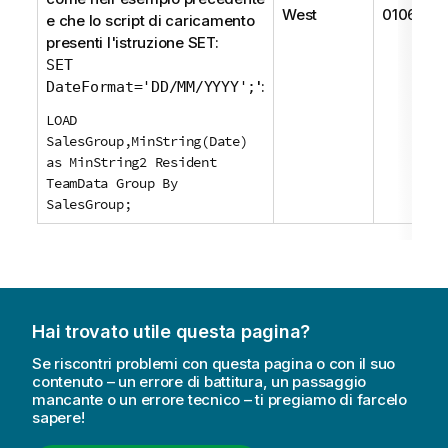
West
01062/20
e che lo script di caricamento
presenti l'istruzione
SET
:
SET
':
DateFormat='DD/MM/YYYY';
LOAD
SalesGroup,MinString(Date)
as MinString2 Resident
TeamData Group By
SalesGroup;
Hai trovato utile questa pagina?
Se riscontri problemi con questa pagina o con il suo
contenuto – un errore di battitura, un passaggio
mancante o un errore tecnico – ti pregiamo di farcelo
sapere!