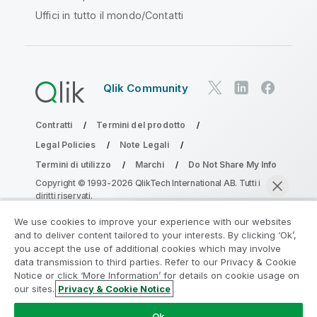
Uffici in tutto il mondo/Contatti
Qlik Community
Contratti
Termini del prodotto
Legal Policies
Note Legali
Termini di utilizzo
Marchi
Do Not Share My Info
Copyright © 1993-2026 QlikTech International AB. Tutti i
diritti riservati.
We use cookies to improve your experience with our websites
and to deliver content tailored to your interests. By clicking ‘Ok’,
Partecipa al programma Analytics
you accept the use of additional cookies which may involve
data transmission to third parties. Refer to our Privacy & Cookie
Modernization
Notice or click ‘More Information’ for details on cookie usage on
our sites.
Privacy & Cookie Notice
Modernizza senza compromettere le tue preziose app
Chatta ora
QlikView con il programma Analytics Modernization.
Fare
Ok