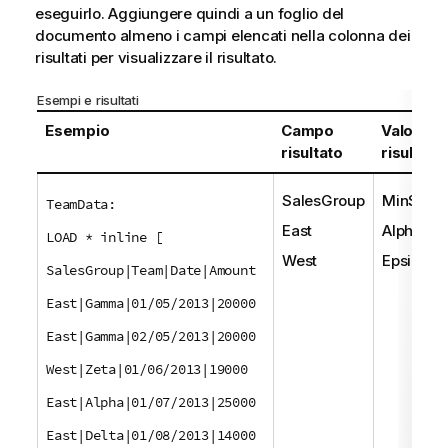
eseguirlo. Aggiungere quindi a un foglio del
documento almeno i campi elencati nella colonna dei
risultati per visualizzare il risultato.
Esempi e risultati
Esempio
Campo
Valore
risultato
risultato
SalesGroup
MinStrin
TeamData:
East
Alpha
LOAD * inline [
West
Epsilon
SalesGroup|Team|Date|Amount
East|Gamma|01/05/2013|20000
East|Gamma|02/05/2013|20000
West|Zeta|01/06/2013|19000
East|Alpha|01/07/2013|25000
East|Delta|01/08/2013|14000