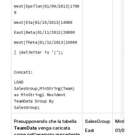
West|Epsilon|01/09/2013|1700
0
West|Eta|01/10/2013|14000
East|Beta|01/11/2013|20000
West|Theta|01/12/2013|23000
] (delimiter is '|');
Concat1:
LOAD
SalesGroup,MinString(Team)
as MinString1 Resident
TeamData Group By
SalesGroup;
Presupponendo che la tabella
SalesGroup
MinStrin
TeamData
venga caricata
East
01/05/20
come nell'esempio precedente