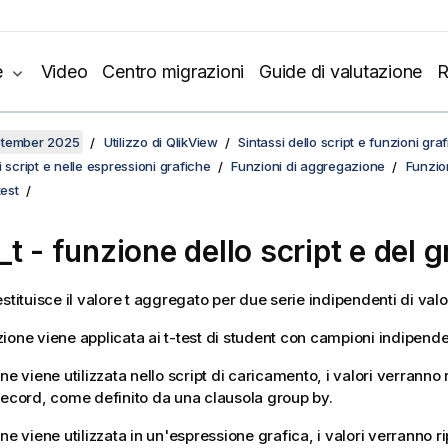
e
Video
Centro migrazioni
Guide di valutazione
R
ptember 2025
Utilizzo di QlikView
Sintassi dello script e funzioni gra
 script e nelle espressioni grafiche
Funzioni di aggregazione
Funzioni
test
_t
- funzione dello script e del g
stituisce il valore t aggregato per due serie indipendenti di valor
ione viene applicata ai t-test di student con campioni indipende
ne viene utilizzata nello script di caricamento, i valori verranno 
record, come definito da una clausola group by.
ne viene utilizzata in un'espressione grafica, i valori verranno ri