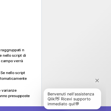
 raggruppati n
e nello script di
l campo verrà
Se nello script
automaticamente
e varianze
ranno presupposte