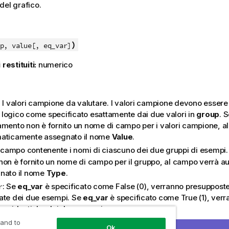
del grafico.
)
p, value[, eq_var]
 restituiti:
numerico
:
: I valori campione da valutare. I valori campione devono essere
logico come specificato esattamente dai due valori in
group
. S
amento non è fornito un nome di campo per i valori campione, a
aticamente assegnato il nome
Value
.
Il campo contenente i nomi di ciascuno dei due gruppi di esempi. 
non è fornito un nome di campo per il gruppo, al campo verrà 
nato il nome
Type
.
: Se
eq_var
è specificato come
False
(0), verranno presuppost
r
ate dei due esempi. Se
eq_var
è specificato come
True
(1), ver
nze identiche dei due esempi.
 and to
Ok