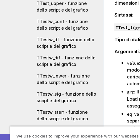
dimensioni 
TTest_upper - funzione
dello script e del grafico
Sintassi:
TTestw_conf - funzione
TTest_t(
gr
dello script e del grafico
Tipo di dati
TTestw_df - funzione dello
script e del grafico
Argomenti
TTestw_dif - funzione dello
value
script e del grafico
modo 
TTestw_lower - funzione
caric
dello script e del grafico
autom
: 
grp
TTestw_sig - funzione dello
Load 
script e del grafico
asseg
TTestw_sterr - funzione
eq_va
dello script e del grafico
separ
varia
TTestw_t - funzione dello
We use cookies to improve your experience with our websites
script e del grafico
Limiti: