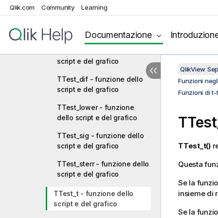
Qlik.com
Community
Learning
Funzioni di t-test
TTest_conf - funzione dello
script e del grafico
Documentazione
Introduzion
TTest_df - funzione dello
script e del grafico
QlikView Se
TTest_dif - funzione dello
Funzioni negli
script e del grafico
Funzioni di t-
TTest_lower - funzione
dello script e del grafico
TTest
TTest_sig - funzione dello
TTest_t()
re
script e del grafico
TTest_sterr - funzione dello
Questa funz
script e del grafico
Se la funzio
insieme di 
TTest_t - funzione dello
script e del grafico
Se la funzio