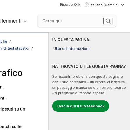
Risorse Qlik
Italiano (Cambia)
iferimenti
IN QUESTA PAGINA
fiche
 di test statistici
Ulteriori informazioni
HAI TROVATO UTILE QUESTA PAGINA?
rafico
Se riscontri problemi con questa pagina o
con il suo contenuto – un errore di battitura,
i.
un passaggio mancante o un errore tecnico
– ti pregiamo di farcelo sapere!
nti.
Lascia qui il tuo feedback
ripetuti su un
petuti sulle