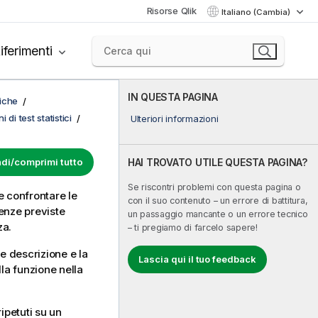
Risorse Qlik
Italiano (Cambia)
iferimenti
IN QUESTA PAGINA
fiche
 di test statistici
Ulteriori informazioni
di/comprimi tutto
HAI TROVATO UTILE QUESTA PAGINA?
Se riscontri problemi con questa pagina o
le confrontare le
con il suo contenuto – un errore di battitura,
enze previste
un passaggio mancante o un errore tecnico
za.
– ti pregiamo di farcelo sapere!
e descrizione e la
Lascia qui il tuo feedback
lla funzione nella
ripetuti su un