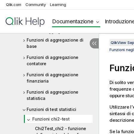
Qlik.com
Community
Learning
Operatori
Funzioni negli script e nelle
Documentazione
Introduzion
espressioni grafiche
Funzioni di aggregazione
Funzioni di aggregazione di
QlikView Se
base
Funzioni negli
Funzioni di aggregazione
contatore
Funzi
Funzioni di aggregazione
finanziaria
Di solito ve
frequenze o
Funzioni di aggregazione
oppure studi
statistica
Utilizzare 
Funzioni di test statistici
sintassi di 
Funzioni chi2-test
descrizione 
Chi2Test_chi2 - funzione
Se la funzio