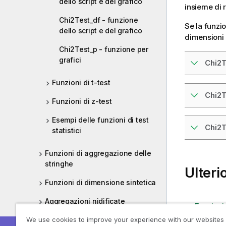
dello script e del grafico
insieme di 
Chi2Test_df - funzione
Se la funzio
dello script e del grafico
dimensioni 
Chi2Test_p - funzione per
grafici
Chi2T
Funzioni di t-test
Chi2T
Funzioni di z-test
Esempi delle funzioni di test
Chi2
statistici
Funzioni di aggregazione delle
stringhe
Ulteri
Funzioni di dimensione sintetica
Aggregazioni nidificate
Funzioni 
Funzioni 
We use cookies to improve your experience with our websites
Aggr