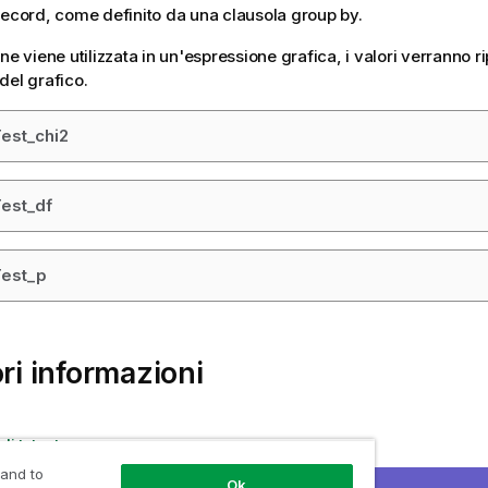
record, come definito da una clausola group by.
ne viene utilizzata in un'espressione grafica, i valori verranno ri
del grafico.
est_chi2
est_df
Test_p
ori informazioni
di t-test
di z-test
 and to
Ok