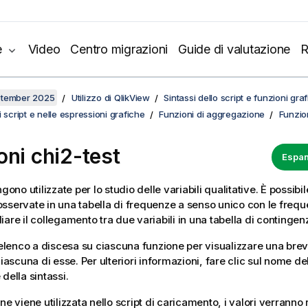
e
Video
Centro migrazioni
Guide di valutazione
R
ptember 2025
Utilizzo di QlikView
Sintassi dello script e funzioni gra
 script e nelle espressioni grafiche
Funzioni di aggregazione
Funzioni
oni chi2-test
Espan
ngono utilizzate per lo studio delle variabili qualitative. È possibi
sservate in una tabella di frequenze a senso unico con le frequ
are il collegamento tra due variabili in una tabella di contingen
l'elenco a discesa su ciascuna funzione per visualizzare una brev
ciascuna di esse. Per ulteriori informazioni, fare clic sul nome de
della sintassi.
ne viene utilizzata nello script di caricamento, i valori verranno 