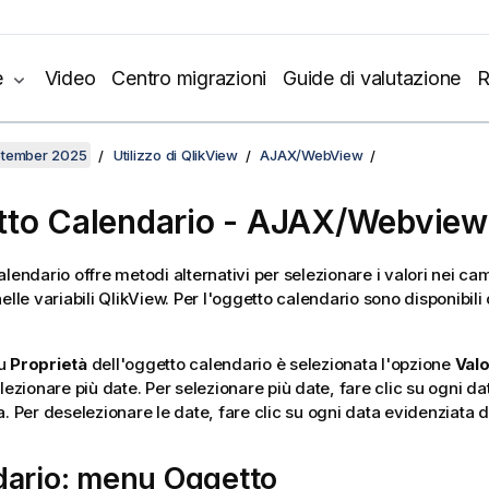
e
Video
Centro migrazioni
Guide di valutazione
R
ptember 2025
Utilizzo di QlikView
AJAX/WebView
to Calendario - AJAX/Webview
alendario offre metodi alternativi per selezionare i valori nei ca
elle variabili QlikView. Per l'oggetto calendario sono disponibili
nu
Proprietà
dell'oggetto calendario è selezionata l'opzione
Valo
lezionare più date. Per selezionare più date, fare clic su ogni d
a. Per deselezionare le date, fare clic su ogni data evidenziata 
dario: menu Oggetto