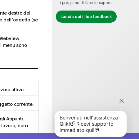
– ti pregiamo di farcelo sapere!
ante destro del
Lascia qui il tuo feedback
e dell'oggetto (se
a WebView
Nel menu sono
voro attivo.
ggetto corrente.
gli Appunti.
 lavoro, non i