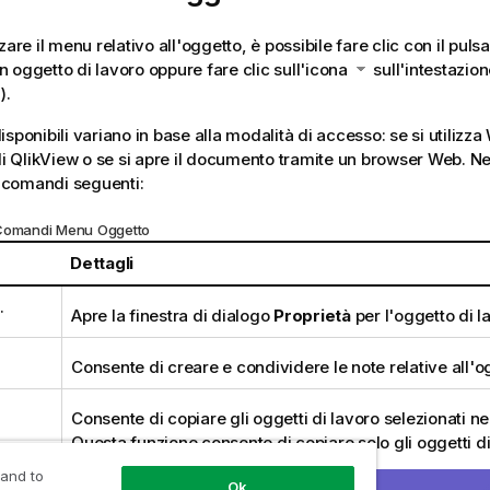
zare il menu relativo all'oggetto, è possibile fare clic con il puls
 oggetto di lavoro oppure fare clic sull'icona
sull'intestazion
).
isponibili variano in base alla modalità di accesso: se si utilizz
 di QlikView o se si apre il documento tramite un browser Web. 
 i comandi seguenti:
 Comandi Menu Oggetto
Dettagli
.
Apre la finestra di dialogo
Proprietà
per l'oggetto di la
Consente di creare e condividere le note relative all'o
Consente di copiare gli oggetti di lavoro selezionati ne
Questa funzione consente di copiare solo gli oggetti di
dati o le immagini.
 and to
Ok