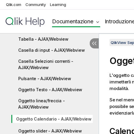
Qlik.com
Community
Learning
Casella Statisticastatistica -
AJAX/Webview
Documentazione
Introduzion
Casella multipla - AJAX/Webview
Tabella - AJAX/Webview
QlikView Se
Casella di input - AJAX/Webview
Ogget
Casella Selezioni correnti -
AJAX/Webview
L'oggetto c
Pulsante - AJAX/Webview
immetterli n
modalità.
Oggetto Testo - AJAX/Webview
Se nel me
Oggetto linea/freccia -
possibile se
AJAX/Webview
evidenziarl
Oggetto Calendario - AJAX/Webview
Calen
Oggetto slider - AJAX/Webview