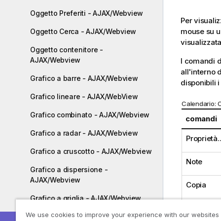
Oggetto Preferiti - AJAX/Webview
Per visualiz
mouse su un
Oggetto Cerca - AJAX/Webview
visualizzata
Oggetto contenitore -
AJAX/Webview
I comandi d
all'interno
Grafico a barre - AJAX/Webview
disponibili
Grafico lineare - AJAX/WebView
Calendario:
Grafico combinato - AJAX/Webview
comandi
Grafico a radar - AJAX/Webview
Proprietà..
Grafico a cruscotto - AJAX/Webview
Note
Grafico a dispersione -
AJAX/Webview
Copia
Grafico a griglia - AJAX/Webview
We use cookies to improve your experience with our websites
Grafico a torta - AJAX/Webview