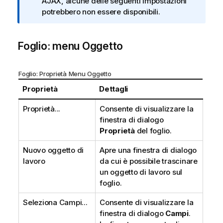
o
AJAX, alcune delle seguenti impostazioni
t
potrebbero non essere disponibili.
a
i
Foglio: menu Oggetto
n
f
o
Foglio: Proprietà Menu Oggetto
r
m
Proprietà
Dettagli
a
Proprietà...
Consente di visualizzare la
t
finestra di dialogo
i
Proprietà
del foglio.
c
a
Nuovo oggetto di
Apre una finestra di dialogo
lavoro
da cui è possibile trascinare
un oggetto di lavoro sul
foglio.
Seleziona Campi...
Consente di visualizzare la
finestra di dialogo
Campi
.