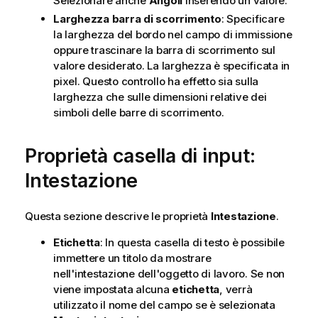
Selezionare anche
Angoli
inserendo un valore.
m
a
Larghezza barra di scorrimento
: Specificare
t
la larghezza del bordo nel campo di immissione
i
oppure trascinare la barra di scorrimento sul
c
valore desiderato. La larghezza è specificata in
a
pixel. Questo controllo ha effetto sia sulla
larghezza che sulle dimensioni relative dei
simboli delle barre di scorrimento.
Proprietà casella di input:
Intestazione
Questa sezione descrive le proprietà
Intestazione
.
Etichetta
: In questa casella di testo è possibile
immettere un titolo da mostrare
nell'intestazione dell'oggetto di lavoro. Se non
viene impostata alcuna
etichetta
, verrà
utilizzato il nome del campo se è selezionata