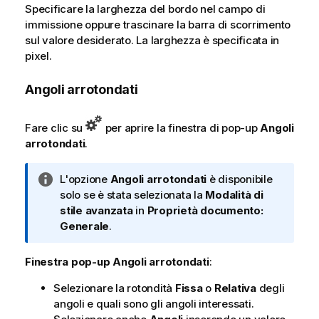
Specificare la larghezza del bordo nel campo di
immissione oppure trascinare la barra di scorrimento
sul valore desiderato. La larghezza è specificata in
pixel.
Angoli arrotondati
Fare clic su
per aprire la finestra di pop-up
Angoli
arrotondati
.
N
L'opzione
Angoli arrotondati
è disponibile
o
solo se è stata selezionata la
Modalità di
t
stile
avanzata
in
Proprietà documento:
a
Generale
.
i
n
Finestra pop-up Angoli arrotondati
:
f
Selezionare la rotondità
Fissa
o
Relativa
degli
o
angoli e quali sono gli angoli interessati.
r