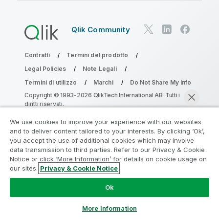
Qlik Community
Contratti
Termini del prodotto
Legal Policies
Note Legali
Termini di utilizzo
Marchi
Do Not Share My Info
Copyright © 1993-2026 QlikTech International AB. Tutti i
diritti riservati.
We use cookies to improve your experience with our websites
and to deliver content tailored to your interests. By clicking ‘Ok’,
Partecipa al programma Analytics
you accept the use of additional cookies which may involve
data transmission to third parties. Refer to our Privacy & Cookie
Modernization
Notice or click ‘More Information’ for details on cookie usage on
our sites.
Privacy & Cookie Notice
Modernizza senza compromettere le tue preziose app
Chatta ora
QlikView con il programma Analytics Modernization.
Fare
Ok
clic qui
per maggiori informazioni o per contattarci:
ampquestions@qlik.com
More Information