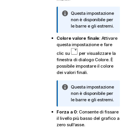
i
c
N
Questa impostazione
a
o
non è disponibile per
t
le barre e gli estremi.
a
Colore valore finale
: Attivare
i
questa impostazione e fare
n
f
clic su
per visualizzare la
o
finestra di dialogo Colore. È
r
possibile impostare il colore
m
dei valori finali.
a
t
N
Questa impostazione
i
o
non è disponibile per
c
t
le barre e gli estremi.
a
a
Forza a 0
: Consente di fissare
i
il livello più basso del grafico a
n
zero sull’asse.
f