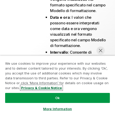
formato specificato nel campo
Modello di formattazione
.
Data e ora
: I valori che
possono essere interpretati
come data e ora vengono
visualizzati nel formato
specificato nel campo
Modello
di formattazione
.
Intervallo
: Consente di
visualizzare le ore in
incrementi di tempo
We use cookies to improve your experience with our websites
and to deliver content tailored to your interests. By clicking ‘Ok’,
sequenziali (ad esempio il
Partecipa al programma Analytics
you accept the use of additional cookies which may involve
formato = mm mostra il valore
data transmission to third parties. Refer to our Privacy & Cookie
Modernization
come numero di minuti
Notice or click ‘More Information’ for details on cookie usage on
trascorsi dall'inizio del
our sites.
Privacy & Cookie Notice
Modernizza senza compromettere le tue preziose app
Chatta ora
calendario (1899:12:30:24:00).
QlikView con il programma Analytics Modernization.
Fare
Ok
Modello di formattazione
: Il
clic qui
per maggiori informazioni o per contattarci:
codice di formattazione che
ampquestions@qlik.com
More Information
specifica nel dettaglio il