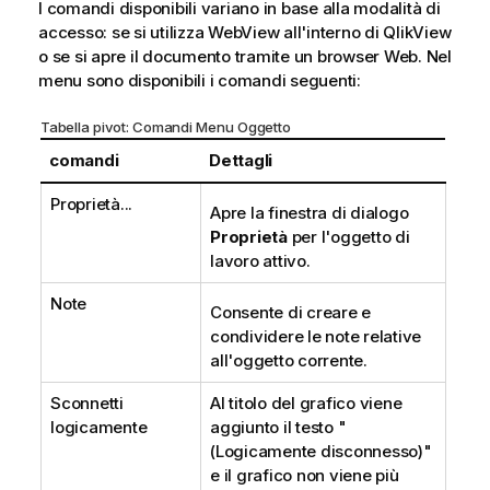
I comandi disponibili variano in base alla modalità di
c
accesso: se si utilizza WebView all'interno di QlikView
a
o se si apre il documento tramite un browser Web. Nel
menu sono disponibili i comandi seguenti:
Tabella pivot: Comandi Menu Oggetto
comandi
Dettagli
Proprietà...
Apre la finestra di dialogo
Proprietà
per l'oggetto di
lavoro attivo.
Note
Consente di creare e
condividere le note relative
all'oggetto corrente.
Sconnetti
Al titolo del grafico viene
logicamente
aggiunto il testo "
(Logicamente disconnesso)"
e il grafico non viene più