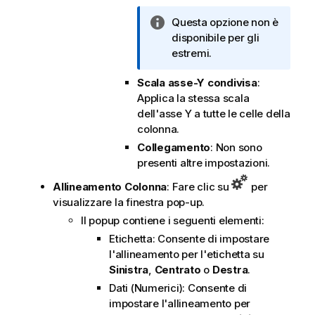
o
r
N
Questa opzione non è
m
o
disponibile per gli
a
t
estremi.
t
a
i
Scala asse-Y condivisa
:
i
c
Applica la stessa scala
n
a
dell'asse Y a tutte le celle della
f
colonna.
o
r
Collegamento
: Non sono
m
presenti altre impostazioni.
a
Allineamento Colonna
: Fare clic su
per
t
visualizzare la finestra pop-up.
i
Il popup contiene i seguenti elementi:
c
Etichetta: Consente di impostare
a
l'allineamento per l'etichetta su
Sinistra
,
Centrato
o
Destra
.
Dati (Numerici): Consente di
impostare l'allineamento per