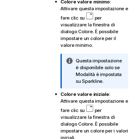
Colore valore minimo
:
Attivare questa impostazione e
fare clic su
per
visualizzare la finestra di
dialogo Colore. È possibile
impostare un colore per il
valore minimo.
N
Questa impostazione
o
è disponibile solo se
t
Modalità è impostata
a
su Sparkline.
i
Colore valore iniziale
:
n
Attivare questa impostazione e
f
o
fare clic su
per
r
visualizzare la finestra di
m
dialogo Colore. È possibile
a
impostare un colore per i valori
t
iniziali.