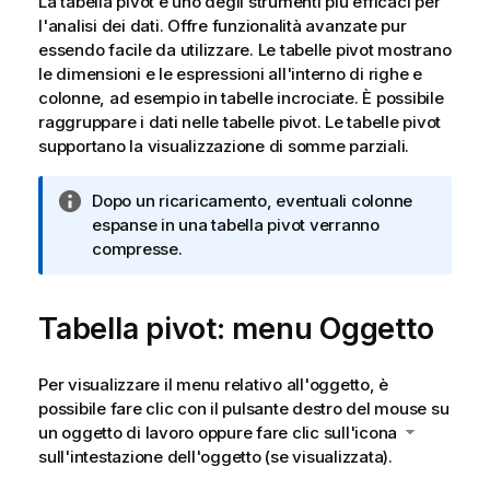
La tabella pivot è uno degli strumenti più efficaci per
l'analisi dei dati. Offre funzionalità avanzate pur
essendo facile da utilizzare. Le tabelle pivot mostrano
le dimensioni e le espressioni all'interno di righe e
colonne, ad esempio in tabelle incrociate. È possibile
raggruppare i dati nelle tabelle pivot. Le tabelle pivot
supportano la visualizzazione di somme parziali.
N
Dopo un ricaricamento, eventuali colonne
o
espanse in una tabella pivot verranno
t
compresse.
a
i
Tabella pivot: menu Oggetto
n
f
o
Per visualizzare il menu relativo all'oggetto, è
r
possibile fare clic con il pulsante destro del mouse su
m
un oggetto di lavoro oppure fare clic sull'icona
a
sull'intestazione dell'oggetto (se visualizzata).
t
i