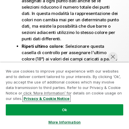
assegnati a ogni punto dati anche se le
selezioni riducono il numero totale dei punti
dati. In questa modalità la rappresentazione dei
colori non cambia mai per un determinato punto
dati, ma esiste la possibilità che due barre o
sezioni adiacenti utilizzino lo stesso colore per
punti dati differenti.
Ripeti ultimo colore
: Selezionare questa
casella di controllo per assegnare l'ultimo
colore (18°) ai valori dei campi caricati a partire
dal numero 18. Se non si seleziona questa
casella di controllo, al 19° valore (secondo
We use cookies to improve your experience with our websites
and to deliver content tailored to your interests. By clicking ‘Ok’,
l'ordine di caricamento originale) viene
Partecipa al programma Analytics
you accept the use of additional cookies which may involve
assegnato il primo colore, al 20° valore il
data transmission to third parties. Refer to our Privacy & Cookie
Modernization
secondo colore e così via.
Notice or click ‘More Information’ for details on cookie usage on
our sites.
Privacy & Cookie Notice
Modernizza senza compromettere le tue preziose app
Chatta ora
Livelli visibili
QlikView con il programma Analytics Modernization.
Fare
Ok
clic qui
per maggiori informazioni o per contattarci:
Un grafico a blocchi è in grado di visualizzare un
ampquestions@qlik.com
More Information
massimo di tre livelli di blocchi, equivalenti alle tre