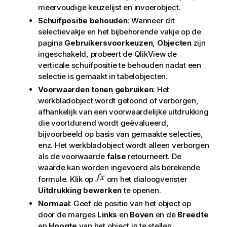
meervoudige keuzelijst en invoerobject.
Schuifpositie behouden
: Wanneer dit
selectievakje en het bijbehorende vakje op de
pagina
Gebruikersvoorkeuzen
,
Objecten
zijn
ingeschakeld, probeert de QlikView de
verticale schuifpositie te behouden nadat een
selectie is gemaakt in tabelobjecten.
Voorwaarden tonen gebruiken
: Het
werkbladobject wordt getoond of verborgen,
afhankelijk van een voorwaardelijke uitdrukking
die voortdurend wordt geëvalueerd,
bijvoorbeeld op basis van gemaakte selecties,
enz. Het werkbladobject wordt alleen verborgen
als de voorwaarde
false
retourneert. De
waarde kan worden ingevoerd als berekende
formule. Klik op
om het dialoogvenster
Uitdrukking bewerken
te openen.
Normaal
: Geef de positie van het object op
door de marges
Links
en
Boven
en de
Breedte
en
Hoogte
van het object in te stellen.