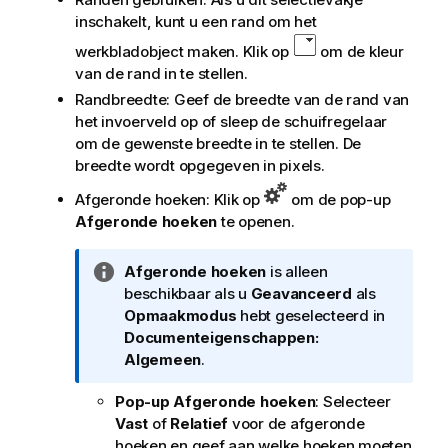
inschakelt, kunt u een rand om het
werkbladobject maken. Klik op
om de kleur
van de rand in te stellen.
Randbreedte: Geef de breedte van de rand van
het invoerveld op of sleep de schuifregelaar
om de gewenste breedte in te stellen. De
breedte wordt opgegeven in pixels.
Afgeronde hoeken: Klik op
om de pop-up
Afgeronde hoeken
te openen.
I
Afgeronde hoeken
is alleen
n
beschikbaar als u
Geavanceerd
als
f
Opmaakmodus
hebt geselecteerd in
o
Documenteigenschappen:
r
Algemeen
.
m
Pop-up Afgeronde hoeken
: Selecteer
a
Vast
of
Relatief
voor de afgeronde
t
hoeken en geef aan welke hoeken moeten
i