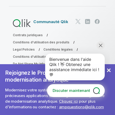
Communauté Qlik
Contrats juridiques
Conditions d'utilisation des produits
Legal Policies
Conditions légales
Conditions d'utilisation
Marques
Do Not Share My Info
Copyright © 1993-2026 QlikTech International AB. Tous
Rejoignez le Programme de
droits réservés.
modernisation analytique
Modernisez votre système sans compromettre vos
Discuter maintenant
précieuses applications QlikView grâce au Programme
de modernisation analytique.
Cliquez ici
pour plus
d'informations ou contactez :
ampquestions@qlik.com