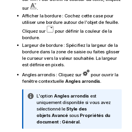
sur
.
Afficher la bordure : Cochez cette case pour
utiliser une bordure autour de l'objet de feuille.
Cliquez sur
pour définir la couleur de la
bordure.
Largeur de bordure : Spécifiez la largeur de la
bordure dans la zone de saisie ou faites glisser
le curseur vers la valeur souhaitée. La largeur
est définie en pixels.
Angles arrondis : Cliquez sur
pour ouvrir la
fenêtre contextuelle
Angles arrondis
.
N
L'option
Angles arrondis
est
o
uniquement disponible si vous avez
t
sélectionné le
Style des
e
objets
Avancé
sous
Propriétés du
I
document : Général
.
n