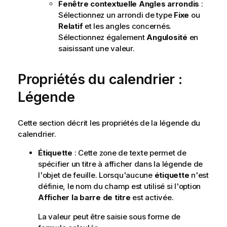
Fenêtre contextuelle Angles arrondis
:
f
Sélectionnez un arrondi de type
Fixe
ou
o
Relatif
et les angles concernés.
r
Sélectionnez également
Angulosité
en
m
saisissant une valeur.
a
t
i
Propriétés du calendrier :
o
Légende
n
s
Cette section décrit les propriétés de la légende du
calendrier.
Étiquette
: Cette zone de texte permet de
spécifier un titre à afficher dans la légende de
l'objet de feuille. Lorsqu'aucune
étiquette
n'est
définie, le nom du champ est utilisé si l'option
Afficher la barre de titre
est activée.
La valeur peut être saisie sous forme de