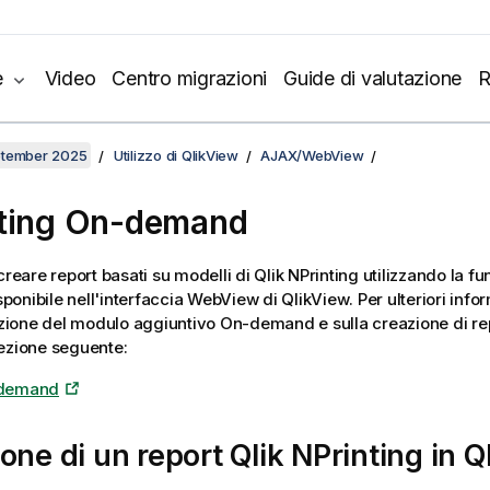
e
Video
Centro migrazioni
Guide di valutazione
R
ptember 2025
Utilizzo di QlikView
AJAX/WebView
ting On-demand
creare report basati su modelli di Qlik NPrinting utilizzando la fu
onibile nell'interfaccia WebView di
QlikView
. Per ulteriori info
lazione del modulo aggiuntivo On-demand e sulla creazione di 
ezione seguente:
-demand
one di un report Qlik NPrinting in
Q