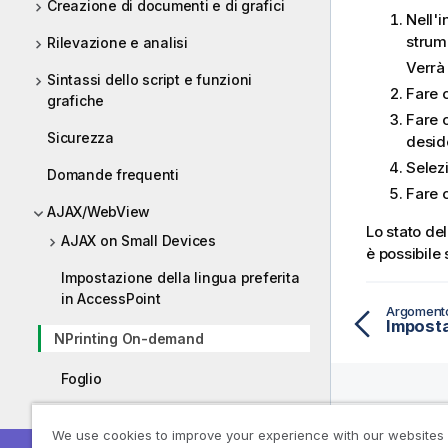
Creazione di documenti e di grafici
Nell'i
strum
Rilevazione e analisi
Verrà 
Sintassi dello script e funzioni
Fare 
grafiche
Fare c
Sicurezza
deside
Selezi
Domande frequenti
Fare 
AJAX/WebView
Lo stato de
AJAX on Small Devices
è possibile
Impostazione della lingua preferita
in AccessPoint
Argoment
NPrinting On-demand
Foglio
Barra degli strumenti
Aiuto-R
We use cookies to improve your experience with our websites