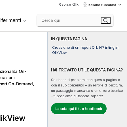
Risorse Qlik
Italiano (Cambia)
iferimenti
IN QUESTA PAGINA
Creazione di un report Qlik NPrinting in
QlikView
HAI TROVATO UTILE QUESTA PAGINA?
nzionalità On-
rmazioni
Se riscontri problemi con questa pagina o
report On-Demand,
con il suo contenuto – un errore di battitura,
un passaggio mancante o un errore tecnico
– ti pregiamo di farcelo sapere!
Lascia qui il tuo feedback
likView