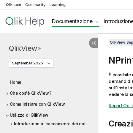
Qlik.com
Community
Learning
Documentazione
Introduzion
QlikView Se
QlikView
®
NPrin
September 2025
È possibile 
demand disp
Home
sull'instal
Che cos'è QlikView?
vedere la s
Come iniziare con QlikView
Report On
Utilizzo di QlikView
Creazi
Introduzione al caricamento dei dati