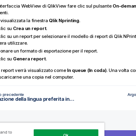
nterfaccia WebView di QlikView fare clic sul pulsante
On-dema
enti.
visualizzata la finestra
Qlik Nprinting
.
clic su
Crea un report
.
lic su un report per selezionare il modello di report di Qlik NPrin
ra utilizzare.
onare un formato di esportazione per il report.
clic su
Genera report
.
l report verrà visualizzato come
In queue (In coda)
. Una volta co
 scaricarne una copia nel computer.
o precedente
Argo
Impostazione della lingua preferita in AccessPoint
isorse
Prodotti
Perché Qlik?
A 
 and to
Ok