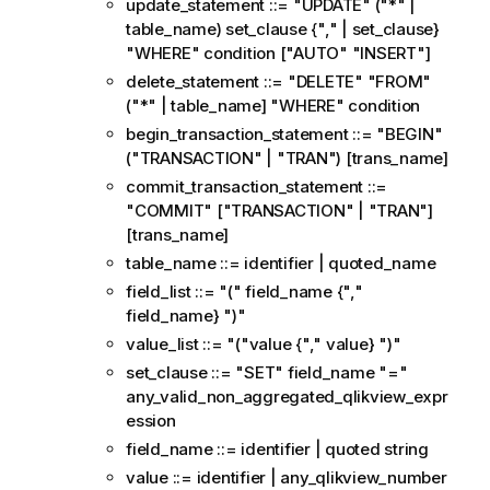
update_statement ::= "UPDATE" ("*" |
table_name) set_clause {"," | set_clause}
"WHERE" condition ["AUTO" "INSERT"]
delete_statement ::= "DELETE" "FROM"
("*" | table_name] "WHERE" condition
begin_transaction_statement ::= "BEGIN"
("TRANSACTION" | "TRAN") [trans_name]
commit_transaction_statement ::=
"COMMIT" ["TRANSACTION" | "TRAN"]
[trans_name]
table_name ::= identifier | quoted_name
field_list ::= "(" field_name {","
field_name} ")"
value_list ::= "("value {"," value} ")"
set_clause ::= "SET" field_name "="
any_valid_non_aggregated_qlikview_expr
ession
field_name ::= identifier | quoted string
value ::= identifier | any_qlikview_number