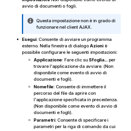
avvio di documenti o fogli.
N
Questa impostazione non è in grado di
o
funzionare nel client AJAX.
t
Esegui
: Consente di avviare un programma
a
esterno. Nella finestra di dialogo
Azioni
è
i
possibile configurare le seguenti impostazioni:
n
f
Applicazione
: Fare clic su
Sfoglia...
per
o
trovare l'applicazione da avviare. (Non
r
disponibile come evento di avvio di
m
documenti e fogli).
a
Nomefile
: Consente di immettere il
t
percorso del file da aprire con
i
l'applicazione specificata in precedenza.
c
(Non disponibile come evento di avvio di
a
documenti e fogli).
Parametri
: Consente di specificare i
parametri per la riga di comando da cui