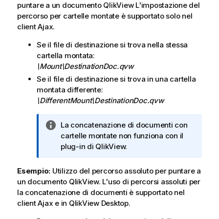
puntare a un documento QlikView L'impostazione del
percorso per cartelle montate è supportato solo nel
client Ajax.
Se il file di destinazione si trova nella stessa
cartella montata:
\Mount\DestinationDoc.qvw
Se il file di destinazione si trova in una cartella
montata differente:
\DifferentMount\DestinationDoc.qvw
N
La concatenazione di documenti con
o
cartelle montate non funziona con il
t
plug-in di QlikView.
a
i
Esempio:
Utilizzo del percorso assoluto per puntare a
n
un documento QlikView. L'uso di percorsi assoluti per
f
la concatenazione di documenti è supportato nel
o
client Ajax e in
QlikView Desktop
.
r