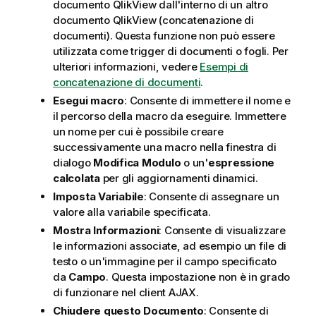
documento
QlikView
dall'interno di un altro
m
documento
QlikView
(concatenazione di
a
documenti). Questa funzione non può essere
t
utilizzata come trigger di documenti o fogli. Per
i
ulteriori informazioni, vedere
Esempi di
c
concatenazione di documenti
.
a
Esegui macro
: Consente di immettere il nome e
il percorso della macro da eseguire. Immettere
un nome per cui è possibile creare
successivamente una macro nella finestra di
dialogo
Modifica Modulo
o un'
espressione
calcolata
per gli aggiornamenti dinamici.
Imposta Variabile
: Consente di assegnare un
valore alla variabile specificata.
Mostra Informazioni
: Consente di visualizzare
le informazioni associate, ad esempio un file di
testo o un'immagine per il campo specificato
da
Campo
. Questa impostazione non è in grado
di funzionare nel client AJAX.
Chiudere questo Documento
: Consente di