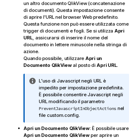
un altro documento
QlikView
(concatenazione
f
di documenti). Questa impostazione consente
o
di aprire l'URL nel browser Web predefinito.
r
Questa funzione non può essere utilizzata come
m
trigger di documenti e fogli. Se si utilizza
Apri
a
URL
, assicurarsi di inserire il nome del
t
documento in lettere minuscole nella stringa di
i
azione.
c
Quando possibile, utilizzare
Apri un
a
Documento QlikView
al posto di
Apri URL
.
N
L'uso di Javascript negli URL è
o
impedito per impostazione predefinita.
t
È possibile consentire Javascript negli
a
URL modificando il parametro
i
nel
PreventJavascriptInObjectActions
n
file custom.config.
f
Apri un Documento QlikView
: È possibile usare
o
Apri un Documento
QlikView
per aprire un
r