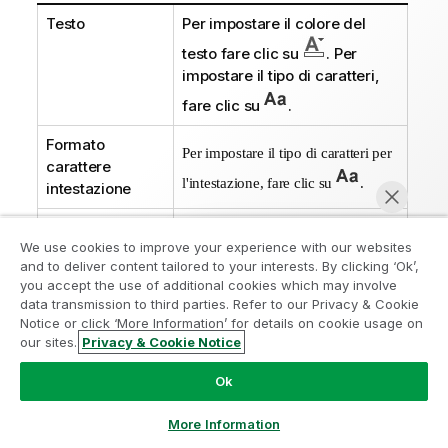
Testo
Per impostare il colore del
testo fare clic su
. Per
impostare il tipo di caratteri,
fare clic su
.
Formato
Per impostare il tipo di caratteri per
carattere
l'intestazione, fare clic su
.
intestazione
Intestazione
Per impostare il colore dello
We use cookies to improve your experience with our websites
attiva
sfondo per l'intestazione
and to deliver content tailored to your interests. By clicking ‘Ok’,
attiva, fare clic su
. Per
Partecipa al programma Analytics
you accept the use of additional cookies which may involve
impostare il colore del testo
data transmission to third parties. Refer to our Privacy & Cookie
Modernization
Notice or click ‘More Information’ for details on cookie usage on
fare clic su
.
our sites.
Privacy & Cookie Notice
Modernizza senza compromettere le tue preziose app
Chatta ora
Intestazione non
Per impostare il colore dello
QlikView con il programma Analytics Modernization.
Fare
Ok
attiva
sfondo per l'intestazione non
clic qui
per maggiori informazioni o per contattarci:
ampquestions@qlik.com
attiva, fare clic su
. Per
More Information
impostare il colore del testo