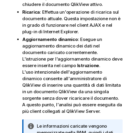
chiudere il documento QlikView attivo.
Ricarica
: Effettua un'operazione di ricarica sul
documento attuale. Questa impostazione non è
in grado di funzionare nel client AJAX e nel
plug-in di Internet Explorer.
Aggiornamento dinamico
: Esegue un
aggiornamento dinamico dei dati nel
documento caricato correntemente.
L'istruzione per l'aggiornamento dinamico deve
essere inserita nel campo
Istruzione
.
L'uso intenzionale dell'aggiornamento
dinamico consente all'amministratore di
QlikView di inserire una quantità di dati limitata
in un documento QlikView da una singola
sorgente senza dover ricaricare il documento.
A questo punto, l'analisi può essere eseguita da
più client collegati al QlikView Server.
N
Le informazioni caricate vengono
o
memorizzate nella RAM, quindi i dati