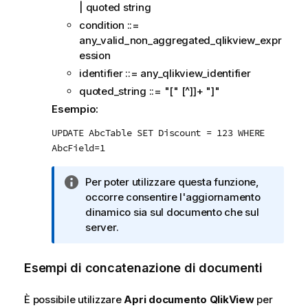
| quoted string
condition ::=
any_valid_non_aggregated_qlikview_expr
ession
identifier ::= any_qlikview_identifier
quoted_string ::= "[" [^]]+ "]"
Esempio:
UPDATE AbcTable SET Discount = 123 WHERE
AbcField=1
N
Per poter utilizzare questa funzione,
o
occorre consentire l'aggiornamento
t
dinamico sia sul documento che sul
a
server.
i
n
Esempi di concatenazione di documenti
f
o
È possibile utilizzare
Apri documento
QlikView
per
r