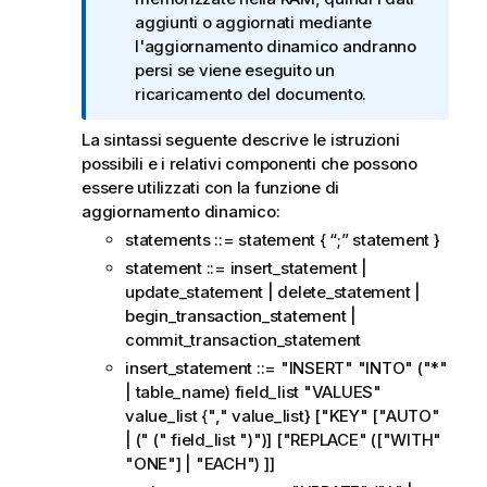
t
aggiunti o aggiornati mediante
a
l'aggiornamento dinamico andranno
i
persi se viene eseguito un
n
ricaricamento del documento.
f
La sintassi seguente descrive le istruzioni
o
possibili e i relativi componenti che possono
r
essere utilizzati con la funzione di
m
aggiornamento dinamico:
a
t
statements ::= statement { “;” statement }
i
statement ::= insert_statement |
c
update_statement | delete_statement |
a
begin_transaction_statement |
commit_transaction_statement
insert_statement ::= "INSERT" "INTO" ("*"
| table_name) field_list "VALUES"
value_list {"," value_list} ["KEY" ["AUTO"
| (" (" field_list ")")] ["REPLACE" (["WITH"
"ONE"] | "EACH") ]]