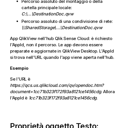
Percorso assoluto del montaggio o della
m
cartella principale locale:
a
C:\...\DestinationDoc.qvw
t
i
Percorso assoluto di una condivisione di rete:
c
\\SharedStorage\...\DestinationDoc.qvw
a
App
QlikView
nell'hub
Qlik Sense Cloud
: è richiesto
l'AppId, non il percorso. Le app devono essere
preparate e aggiornate in
QlikView Desktop
. L'AppId
si trova nell'URL quando l'app viene aperta nell'hub.
Esempio
Se l'URL è
https://qcs.us.qlikcloud.com/qv/opendoc.htm?
document=1cc71b323f172f93a8121ce1456cdg
. Allora
l'AppId è
1cc71b323f172f93a8121ce1456cdg
.
Proprietà oggetto Testo: