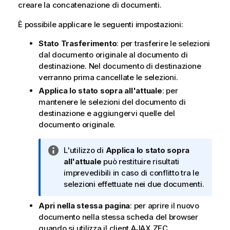
creare la concatenazione di documenti.
m
a
È possibile applicare le seguenti impostazioni:
t
i
Stato Trasferimento
: per trasferire le selezioni
c
dal documento originale al documento di
a
destinazione. Nel documento di destinazione
verranno prima cancellate le selezioni.
Applica lo stato sopra all'attuale
: per
mantenere le selezioni del documento di
destinazione e aggiungervi quelle del
documento originale.
N
L'utilizzo di
Applica lo stato sopra
o
all'attuale
può restituire risultati
t
imprevedibili in caso di conflitto tra le
a
selezioni effettuate nei due documenti.
i
Apri nella stessa pagina
: per aprire il nuovo
n
documento nella stessa scheda del browser
f
quando si utilizza il client AJAX ZFC.
o