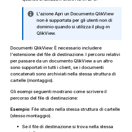
r
m
N
L'azione Apri un Documento QlikView
a
o
non è supportata per gli utenti non di
t
t
dominio quando si utilizza il plug-in
i
a
QlikView.
c
i
a
n
Documenti
QlikView
: È necessario includere
f
l'estensione del file di destinazione. I percorsi relativi
o
per passare da un documento
QlikView
a un altro
r
sono supportati in tutti i client, se i documenti
m
concatenati sono archiviati nella stessa struttura di
a
cartelle (montaggio).
t
Gli esempi seguenti mostrano come scrivere il
i
percorso del file di destinazione:
c
a
Esempio
: File situato nella stessa struttura di cartelle
(stesso montaggio).
Se il file di destinazione si trova nella stessa