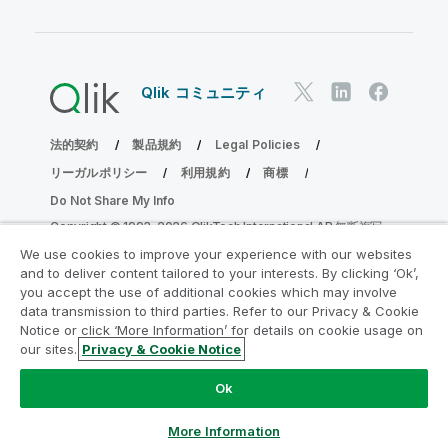
Qlik コミュニティ
法的契約
製品規約
Legal Policies
リーガルポリシー
利用規約
商標
Do Not Share My Info
Copyright © 1993-2026 QlikTech International AB.無断複写・
転載を禁じます。
We use cookies to improve your experience with our websites
and to deliver content tailored to your interests. By clicking ‘Ok’,
you accept the use of additional cookies which may involve
data transmission to third parties. Refer to our Privacy & Cookie
分析の近代化プログラムに参加する
Notice or click ‘More Information’ for details on cookie usage on
our sites.
Privacy & Cookie Notice
分析最新化プログラムにより、重要な QlikView app を危険
にさらすことなく最新化しましょう。
ここをクリック
して詳
Ok
細を表示するか、次にお問い合わせください。
ampquestions@qlik.com
More Information