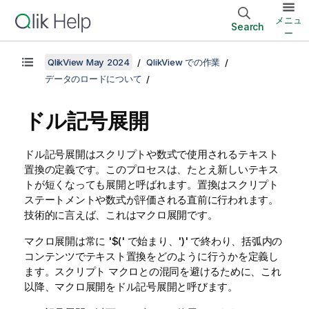
メニュ
Search
ー
QlikView May 2024
QlikView での作業
データのロードについて
ドル記号展開
ドル記号展開はスクリプトや数式で使用されるテキスト
置換の定義です。このプロセスは、たとえ新しいテキス
トが短くなっても展開と呼ばれます。置換はスクリプト
ステートメントや数式が評価される直前に行われます。
技術的に言えば、これはマクロ展開です。
マクロ展開は常に '
$(
' で始まり、'
)
' で終わり、括弧内の
コンテンツでテキスト置換をどのように行うかを定義し
ます。スクリプト マクロとの混同を避けるために、これ
以降、マクロ展開をドル記号展開と呼びます。