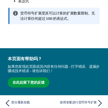
表达式
信
货币符号扩展受其可以计算的扩展数量限制。无
息
法计算任何超过 1000 的表达式。
注
释
本页面有帮助吗？
如果您发现此页面或其内容有任何问题 – 打字错误、遗漏步
骤或技术错误 – 请告诉我们！
在此处留下您的反馈
部分重新加载
使用变量进行货币符号扩展