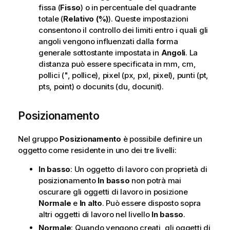
fissa (
Fisso
) o in percentuale del quadrante
totale (
Relativo (%)
). Queste impostazioni
consentono il controllo dei limiti entro i quali gli
angoli vengono influenzati dalla forma
generale sottostante impostata in
Angoli
. La
distanza può essere specificata in mm, cm,
pollici (", pollice), pixel (px, pxl, pixel), punti (pt,
pts, point) o docunits (du, docunit).
Posizionamento
Nel gruppo
Posizionamento
è possibile definire un
oggetto come residente in uno dei tre livelli:
In basso
: Un oggetto di lavoro con proprietà di
posizionamento
In basso
non potrà mai
oscurare gli oggetti di lavoro in posizione
Normale
e
In alto
. Può essere disposto sopra
altri oggetti di lavoro nel livello
In basso
.
Normale
: Quando vengono creati, gli oggetti di