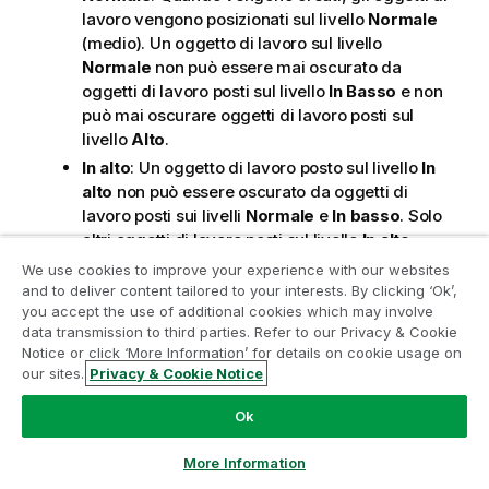
lavoro vengono posizionati sul livello
Normale
(medio). Un oggetto di lavoro sul livello
Normale
non può essere mai oscurato da
oggetti di lavoro posti sul livello
In Basso
e non
può mai oscurare oggetti di lavoro posti sul
livello
Alto
.
In alto
: Un oggetto di lavoro posto sul livello
In
alto
non può essere oscurato da oggetti di
lavoro posti sui livelli
Normale
e
In basso
. Solo
altri oggetti di lavoro posti sul livello
In alto
possono sovrapporsi.
We use cookies to improve your experience with our websites
and to deliver content tailored to your interests. By clicking ‘Ok’,
Personalizza
: I livelli
In Alto
,
Normale
e
In
Partecipa al programma Analytics
you accept the use of additional cookies which may involve
Basso
corrispondono ai livelli interni numerati 1,
data transmission to third parties. Refer to our Privacy & Cookie
Modernization
0 e -1 rispettivamente. È consentito qualsiasi
Notice or click ‘More Information’ for details on cookie usage on
valore nell'intervallo incluso tra -128 e 127.
our sites.
Privacy & Cookie Notice
Modernizza senza compromettere le tue preziose app
Selezionare questa opzione per immettere il
QlikView con il programma Analytics Modernization.
Fare
valore desiderato.
Ok
clic qui
per maggiori informazioni o per contattarci:
ampquestions@qlik.com
More Information
Creazione tema...