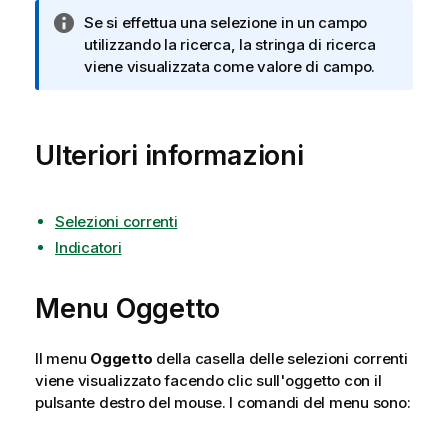
N
Se si effettua una selezione in un campo
o
utilizzando la ricerca, la stringa di ricerca
t
viene visualizzata come valore di campo.
a
i
n
Ulteriori informazioni
f
o
r
m
Selezioni correnti
a
Indicatori
t
i
Menu Oggetto
c
a
Il menu
Oggetto
della casella delle selezioni correnti
viene visualizzato facendo clic sull'oggetto con il
pulsante destro del mouse. I comandi del menu sono: