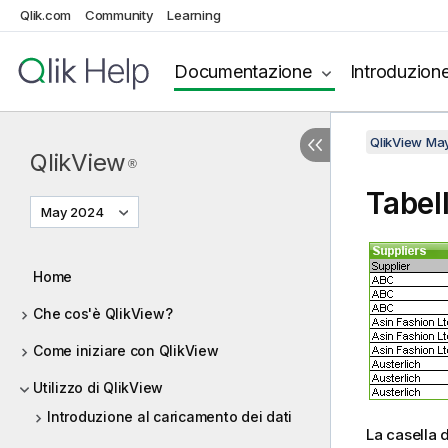
Qlik.com
Community
Learning
Documentazione
Introduzion
QlikView Ma
QlikView
®
Tabel
May 2024
Home
Che cos'è QlikView?
Come iniziare con QlikView
Utilizzo di QlikView
Introduzione al caricamento dei dati
La casella d