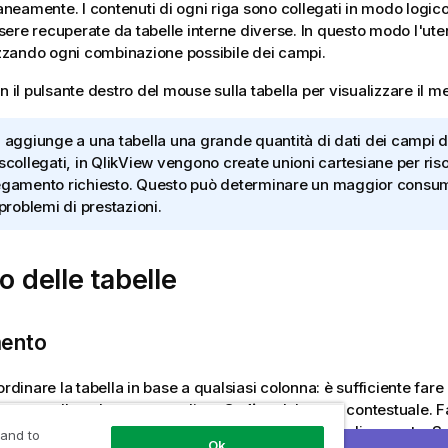
eamente. I contenuti di ogni riga sono collegati in modo logico
ere recuperate da tabelle interne diverse. In questo modo l'ute
lizzando ogni combinazione possibile dei campi.
n il pulsante destro del mouse sulla tabella per visualizzare il 
i aggiunge a una tabella una grande quantità di dati dei campi d
 scollegati, in QlikView vengono create unioni cartesiane per riso
egamento richiesto. Questo può determinare un maggior consu
 problemi di prestazioni.
zo delle tabelle
ento
ordinare la tabella in base a qualsiasi colonna: è sufficiente fare 
mouse sulla colonna e scegliere
Ordina
dal menu contestuale. Fa
azione della colonna in base alla quale eseguire l'ordinamento. 
 and to
Ok