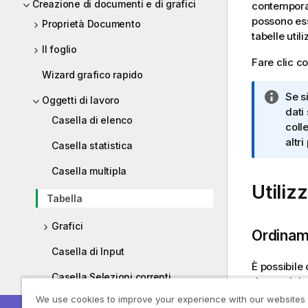
Creazione di documenti e di grafici
contemporan
possono ess
Proprietà Documento
tabelle uti
Il foglio
Fare clic co
Wizard grafico rapido
N
Se s
Oggetti di lavoro
o
dati
Casella di elenco
t
coll
a
altri
Casella statistica
i
Casella multipla
n
Utiliz
f
Tabella
o
r
Grafici
m
Ordinam
a
Casella di Input
t
È possibile 
Casella Selezioni correnti
i
destro del 
c
sull'intest
We use cookies to improve your experience with our websites
Pulsante