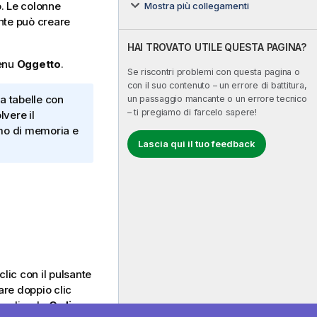
. Le colonne
Mostra più collegamenti
nte può creare
HAI TROVATO UTILE QUESTA PAGINA?
menu
Oggetto
.
Se riscontri problemi con questa pagina o
con il suo contenuto – un errore di battitura,
a tabelle con
un passaggio mancante o un errore tecnico
– ti pregiamo di farcelo sapere!
lvere il
mo di memoria e
Lascia qui il tuo feedback
clic con il pulsante
re doppio clic
Scegliendo
Ordina