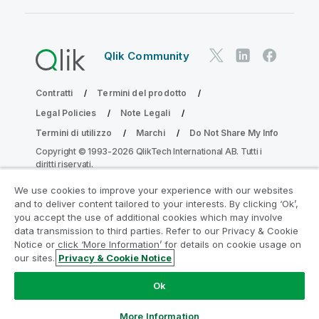
Qlik Community
Contratti
Termini del prodotto
Legal Policies
Note Legali
Termini di utilizzo
Marchi
Do Not Share My Info
Copyright © 1993-2026 QlikTech International AB. Tutti i
diritti riservati.
We use cookies to improve your experience with our websites
and to deliver content tailored to your interests. By clicking ‘Ok’,
Partecipa al programma Analytics
you accept the use of additional cookies which may involve
data transmission to third parties. Refer to our Privacy & Cookie
Modernization
Notice or click ‘More Information’ for details on cookie usage on
our sites.
Privacy & Cookie Notice
Modernizza senza compromettere le tue preziose app
QlikView con il programma Analytics Modernization.
Fare
Ok
clic qui
per maggiori informazioni o per contattarci:
ampquestions@qlik.com
More Information