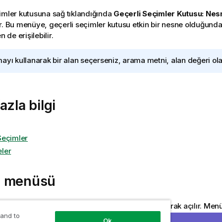
imler kutusuna sağ tıklandığında
Geçerli Seçimler Kutusu: Ne
r. Bu menüye, geçerli seçimler kutusu etkin bir nesne olduğund
de erişilebilir.
ayı kullanarak bir alan seçerseniz, arama metni, alan değeri ola
azla bilgi
Seçimler
ler
 menüsü
imler kutusu
Nesne
menüsü, nesneye sağ tıklayarak açılır. Menü
 and to
Ok