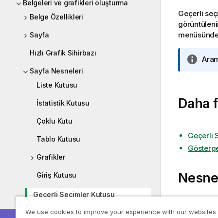
Belgeleri ve grafikleri oluşturma
Geçerli seç
Belge Özellikleri
görüntüleni
menüsünden 
Sayfa
Hızlı Grafik Sihirbazı
B
Aram
i
Sayfa Nesneleri
l
Liste Kutusu
g
Daha f
i
İstatistik Kutusu
n
Çoklu Kutu
o
t
Geçerli 
Tablo Kutusu
u
Gösterge
Grafikler
Nesne
Giriş Kutusu
Geçerli Seçimler Kutusu
Geçerli seç
We use cookies to improve your experience with our websites
şekildedir:
Düğme