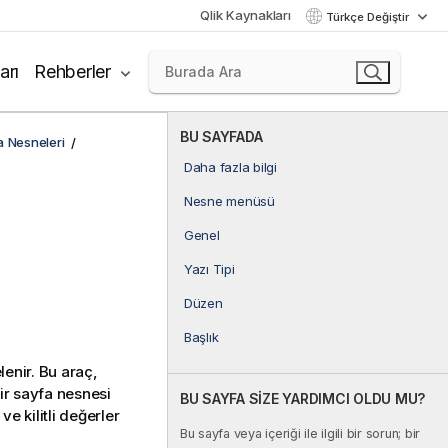
Qlik Kaynakları
Türkçe Değiştir
arı
Rehberler
BU SAYFADA
a Nesneleri
Daha fazla bilgi
Nesne menüsü
Genel
Yazı Tipi
Düzen
Başlık
enir. Bu araç,
bir sayfa nesnesi
BU SAYFA SİZE YARDIMCI OLDU MU?
e kilitli değerler
Bu sayfa veya içeriği ile ilgili bir sorun; bir