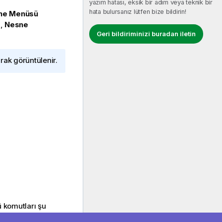
yazım hatası, eksik bir adım veya teknik bir
hata bulursanız lütfen bize bildirin!
sne Menüsü
a,
Nesne
Geri bildiriminizi buradan iletin
rak görüntülenir.
 komutları şu