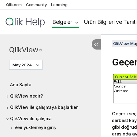
Qlik.com
Community
Learning
Belgeler
Ürün Bilgileri ve Tanıt
QlikView Ma
QlikView
®
Geçer
May 2024
Ana Sayfa
QlikView nedir?
QlikView ile çalışmaya başlarken
Geçerli seç
QlikView ile çalışma
serbest kay
gibi doğrud
Veri yüklemeye giriş
arasında ay