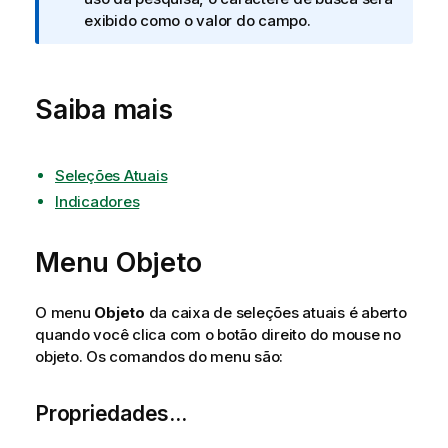
t
exibido como o valor do campo.
a
i
n
Saiba mais
f
o
r
m
Seleções Atuais
a
Indicadores
t
i
Menu Objeto
v
a
O menu
Objeto
da caixa de seleções atuais é aberto
quando você clica com o botão direito do mouse no
objeto. Os comandos do menu são:
Propriedades...