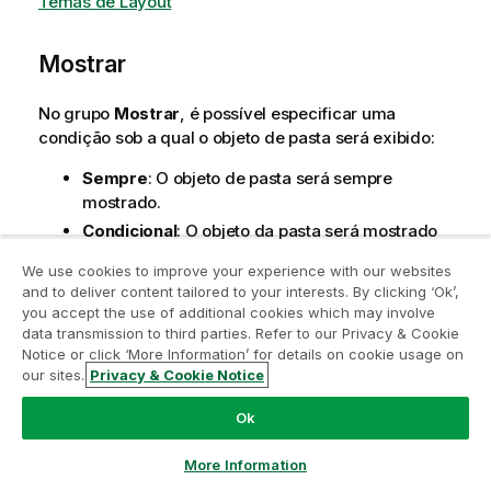
Temas de Layout
Mostrar
No grupo
Mostrar
, é possível especificar uma
condição sob a qual o objeto de pasta será exibido:
Sempre
: O objeto de pasta será sempre
mostrado.
Condicional
: O objeto da pasta será mostrado
ou ocultado, de acordo com uma expressão
We use cookies to improve your experience with our websites
condicional que será avaliada continuamente,
and to deliver content tailored to your interests. By clicking ‘Ok’,
dependendo, por exemplo, de seleções, etc. O
Participe do Programa de Modernização
you accept the use of additional cookies which may involve
objeto de pasta somente ficará oculto quando a
data transmission to third parties. Refer to our Privacy & Cookie
do Analytics
condição retornar FALSE.
Notice or click ‘More Information’ for details on cookie usage on
our sites.
Privacy & Cookie Notice
Funções condicionais
Modernize sem comprometer seus valiosos aplicativos
QlikView com o Programa de Modernização do Analytics.
Ok
Clique aqui
para mais informações ou entre em contato:
N
Os usuários com privilégios de
ampquestions@qlik.com
o
Administrador no documento podem
More Information
t
substituir todas as condições de exibição