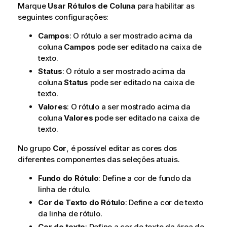
Marque
Usar Rótulos de Coluna
para habilitar as
seguintes configurações:
Campos
: O rótulo a ser mostrado acima da
coluna
Campos
pode ser editado na caixa de
texto.
Status
: O rótulo a ser mostrado acima da
coluna
Status
pode ser editado na caixa de
texto.
Valores
: O rótulo a ser mostrado acima da
coluna
Valores
pode ser editado na caixa de
texto.
No grupo
Cor
, é possível editar as cores dos
diferentes componentes das seleções atuais.
Fundo do Rótulo
: Define a cor de fundo da
linha de rótulo.
Cor de Texto do Rótulo
: Define a cor de texto
da linha de rótulo.
Cor do texto
: Define a cor do texto da área de