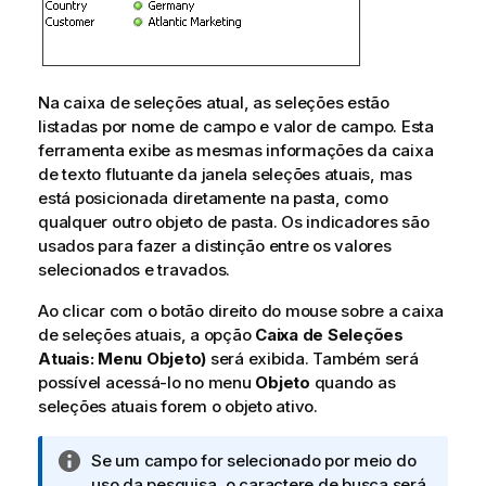
Na caixa de seleções atual, as seleções estão
listadas por nome de campo e valor de campo. Esta
ferramenta exibe as mesmas informações da caixa
de texto flutuante da janela seleções atuais, mas
está posicionada diretamente na pasta, como
qualquer outro objeto de pasta. Os indicadores são
usados para fazer a distinção entre os valores
selecionados e travados.
Ao clicar com o botão direito do mouse sobre a caixa
de seleções atuais, a opção
Caixa de Seleções
Atuais: Menu Objeto)
será exibida. Também será
possível acessá-lo no menu
Objeto
quando as
seleções atuais forem o objeto ativo.
N
Se um campo for selecionado por meio do
o
uso da pesquisa, o caractere de busca será