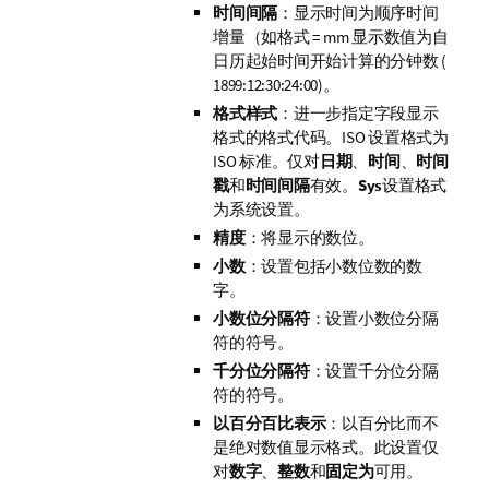
时间间隔
：显示时间为顺序时间
增量（如格式 = mm 显示数值为自
日历起始时间开始计算的分钟数 (
1899:12:30:24:00)。
格式样式
：进一步指定字段显示
格式的格式代码。
ISO
设置格式为
ISO 标准。仅对
日期
、
时间
、
时间
戳
和
时间间隔
有效。
Sys
设置格式
为系统设置。
精度
：将显示的数位。
小数
：设置包括小数位数的数
字。
小数位分隔符
：设置小数位分隔
符的符号。
千分位分隔符
：设置千分位分隔
符的符号。
以百分百比表示
：以百分比而不
是绝对数值显示格式。此设置仅
对
数字
、
整数
和
固定为
可用。