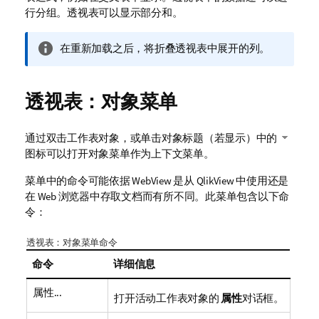
行分组。透视表可以显示部分和。
信
在重新加载之后，将折叠透视表中展开的列。
息
注
释
透视表：对象菜单
通过双击工作表对象，或单击对象标题（若显示）中的
图标可以打开对象菜单作为上下文菜单。
菜单中的命令可能依据 WebView 是从 QlikView 中使用还是
在 Web 浏览器中存取文档而有所不同。此菜单包含以下命
令：
透视表：对象菜单命令
命令
详细信息
属性...
打开活动工作表对象的
属性
对话框。