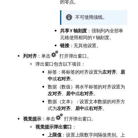
的零点。
信
不可使用须线。
息
共享 Y 轴刻度
注
：强制列内全部单
元格使用相同的 Y 轴刻度。
释
链接
：无其他设置。
列对齐
：单击
打开弹出窗口。
弹出窗口包含以下项目：
标签：将标签的对齐设置为
左对齐
、
居
中
或
右对齐
。
数据（数值）将水平标签的对齐设置为
左对齐
、
居中
或
右对齐
。
数据（文本）：设置文本数据的对齐方
式为
左对齐
、
居中
或
右对齐
。
视觉提示
：单击
打开弹出窗口。
视觉提示弹出窗口
：
上限值
：设置上限数字间隔值类别。上