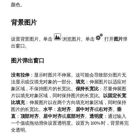
颜色。
背景图片
设置背景图片。单击
浏览图片。单击
打开
图片
弹
出窗口。
图片弹出窗口
没有拉伸
：显示时图片不伸展。这可能会导致部分图片无
法显示或仅填充对象的一部分。
填充
：伸展图片以适应对
象区域，不保持图片的长宽比。
保持长宽比
：尽量伸展图
片以填充对象区域，同时保持图片的长宽比。
以固定长宽
比填充
：伸展图片以在两个方向填充对象区域，同时保持
图片的长宽比。
水平
：
左对齐
、
居中对齐
或
右对齐
。
垂
直
：
顶部对齐
、
居中对齐
或
底部对齐
。
透明度
：通过输入
一个值或拖动滑块设置透明度。设置为 100% 时，背景将完
全透明。