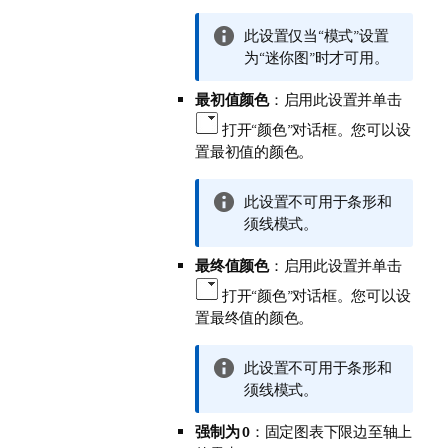
信
此设置仅当“模式”设置
息
为“迷你图”时才可用。
注
最初值颜色
：启用此设置并单击
释
打开“颜色”对话框。您可以设
置最初值的颜色。
信
此设置不可用于条形和
息
须线模式。
注
最终值颜色
：启用此设置并单击
释
打开“颜色”对话框。您可以设
置最终值的颜色。
信
此设置不可用于条形和
息
须线模式。
注
强制为 0
：固定图表下限边至轴上
释