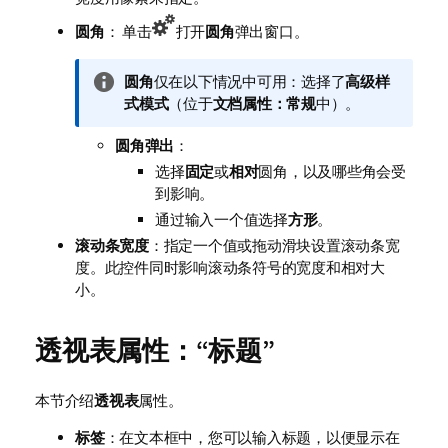
圆角
： 单击
打开
圆角
弹出窗口。
信
圆角
仅在以下情况中可用：选择了
高级
样
息
式模式
（位于
文档属性：常规
中）。
注
圆角弹出
：
释
选择
固定
或
相对
圆角，以及哪些角会受
到影响。
通过输入一个值选择
方形
。
滚动条宽度
：指定一个值或拖动滑块设置滚动条宽
度。此控件同时影响滚动条符号的宽度和相对大
小。
透视表属性：“标题”
本节介绍
透视表
属性。
标签
：在文本框中，您可以输入标题，以便显示在