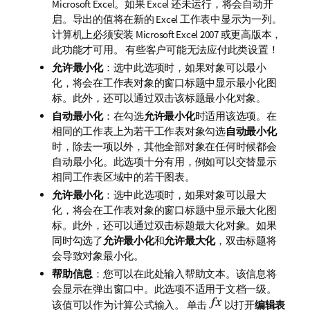
Microsoft Excel。如果 Excel 还未运行，将会自动开
启。导出的值将在新的 Excel 工作表中显示为一列。
计算机上必须安装 Microsoft Excel 2007 或更高版本，
此功能才可用。 有些客户可能无法应付此类设置！
允许最小化
：选中此选项时，如果对象可以最小
化，将会在工作表对象的窗口标题中显示最小化图
标。此外，还可以通过双击该标题最小化对象。
自动最小化
：在勾选
允许最小化
时适用该选项。在
相同的工作表上为若干工作表对象勾选
自动最小化
时，除去一项以外，其他全部对象在任何时候都会
自动最小化。此选项十分有用，例如可以交替显示
相同工作表区域中的若干图表。
允许最小化
：选中此选项时，如果对象可以最大
化，将会在工作表对象的窗口标题中显示最大化图
标。此外，还可以通过双击标题最大化对象。如果
同时勾选了
允许最小化
和
允许最大化
，双击标题将
会导致对象最小化。
帮助信息
：您可以在此处输入帮助文本。该信息将
会显示在弹出窗口中。此选项不适用于文档一级。
该值可以作为计算公式输入。 单击
以打开
编辑表