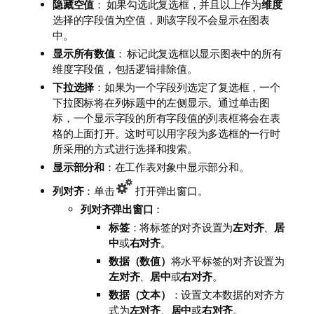
隐藏空值
： 如果勾选此复选框，并且以上作为
维度
选择的字段值为空值，则该字段不会显示在图表
中。
显示所有数值
： 标记此复选框以显示图表中的所有
维度字段值，包括逻辑排除值。
下拉选择
：如果为一个字段列选定了复选框，一个
下拉图标将在列标题中的左侧显示。通过单击图
标，一个显示字段的所有字段值的列表框将会在表
格的上面打开。这时可以用字段为多选框的一行时
所采用的方式进行选择和搜索。
显示部分和
：在工作表对象中显示部分和。
列对齐
：单击
打开弹出窗口。
列对齐弹出窗口
：
标签
：将标签的对齐设置为
左对齐
、
居
中
或
右对齐
。
数据（数值）
将水平标签的对齐设置为
左对齐
、
居中
或
右对齐
。
数据（文本）
：设置文本数据的对齐方
式为
左对齐
、
居中
或
右对齐
。