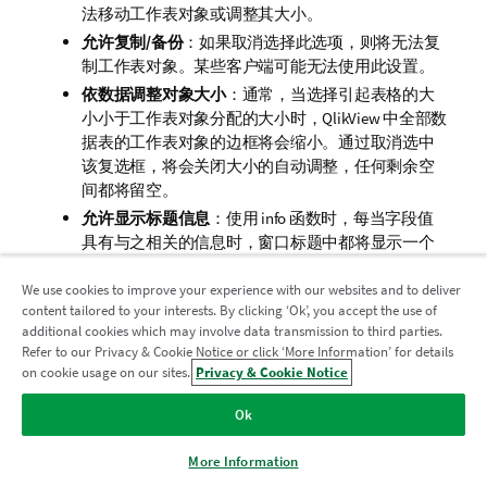
法移动工作表对象或调整其大小。
允许复制/备份
：如果取消选择此选项，则将无法复
制工作表对象。某些客户端可能无法使用此设置。
依数据调整对象大小
：通常，当选择引起表格的大
小小于工作表对象分配的大小时，QlikView 中全部数
据表的工作表对象的边框将会缩小。通过取消选中
该复选框，将会关闭大小的自动调整，任何剩余空
间都将留空。
允许显示标题信息
：使用 info 函数时，每当字段值
具有与之相关的信息时，窗口标题中都将显示一个
信息图标。如果您不想信息图标显示在标题中，可
以取消勾选此选项。仅适用于列表框、统计框、多
We use cookies to improve your experience with our websites and to deliver
content tailored to your interests. By clicking ‘Ok’, you accept the use of
选框和输入框。
additional cookies which may involve data transmission to third parties.
保留滚动条的位置
：当勾选此复选框和
用户偏好
，
Refer to our Privacy & Cookie Notice or click ‘More Information’ for details
加入分析现代化计划
对象
对话框中相应的选项时，在表格对象中进行选
on cookie usage on our sites.
Privacy & Cookie Notice
择时 QlikView 将保留垂直滚动条的位置。
使用分析现代化计划实现现代化，同时不损害您宝贵的
Ok
使用显示条件
：工作表对象的显示或隐藏将取决于
QlikView 应用程序。
单击此处
了解更多信息或联系：
条件表达式。系统将视条件（例如选择情况等）对
ampquestions@qlik.com
More Information
条件表达式进行持续评估。仅当条件返回
false
时工