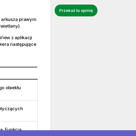
Przekaż tu opinię
u arkusza prawym
wietlany).
ew z aplikacji
iera następujące
o obiektu
dotyczących
a. Funkcja