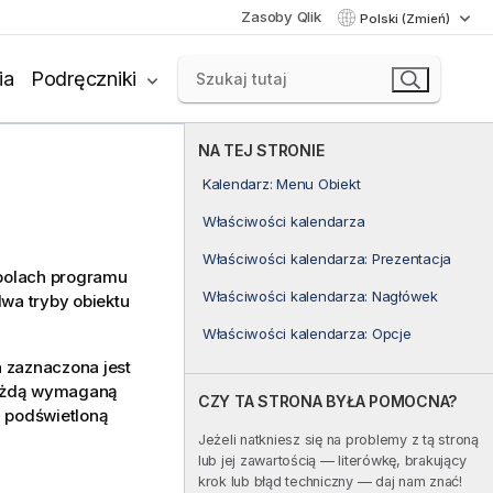
Zasoby Qlik
Polski (Zmień)
ia
Podręczniki
NA TEJ STRONIE
Kalendarz: Menu Obiekt
Właściwości kalendarza
Właściwości kalendarza: Prezentacja
 polach programu
Właściwości kalendarza: Nagłówek
wa tryby obiektu
Właściwości kalendarza: Opcje
 zaznaczona jest
 każdą wymaganą
CZY TA STRONA BYŁA POMOCNA?
ą podświetloną
Jeżeli natkniesz się na problemy z tą stroną
lub jej zawartością — literówkę, brakujący
krok lub błąd techniczny — daj nam znać!