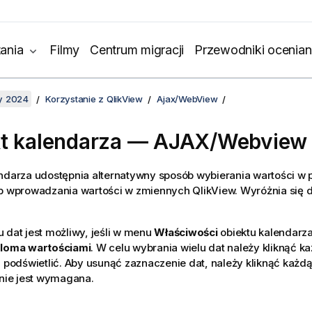
ania
Filmy
Centrum migracji
Przewodniki ocenian
y 2024
Korzystanie z QlikView
Ajax/WebView
t kalendarza — AJAX/Webview
endarza udostępnia alternatywny sposób wybierania wartości w
b wprowadzania wartości w zmiennych QlikView. Wyróżnia się d
.
 dat jest możliwy, jeśli w menu
Właściwości
obiektu kalendarza
eloma wartościami
. W celu wybrania wielu dat należy kliknąć
ą podświetlić. Aby usunąć zaznaczenie dat, należy kliknąć każd
 nie jest wymagana.