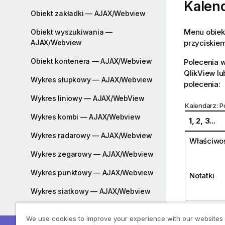
Kalen
Obiekt zakładki — AJAX/Webview
Menu obiek
Obiekt wyszukiwania —
przyciskiem
AJAX/Webview
Obiekt kontenera — AJAX/Webview
Polecenia 
QlikView l
Wykres słupkowy — AJAX/Webview
polecenia:
Wykres liniowy — AJAX/WebView
Kalendarz: P
Wykres kombi — AJAX/Webview
1, 2, 3...
Wykres radarowy — AJAX/Webview
Właściwoś
Wykres zegarowy — AJAX/Webview
Wykres punktowy — AJAX/Webview
Notatki
Wykres siatkowy — AJAX/Webview
Kopiuj
Wykres kołowy — AJAX/Webview
We use cookies to improve your experience with our websites