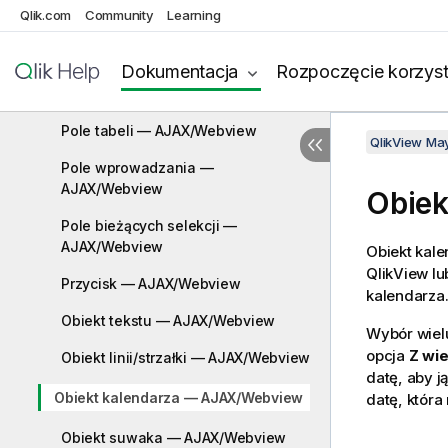
Qlik.com
Community
Learning
Pole statystyk — AJAX/Webview
Dokumentacja
Rozpoczęcie korzyst
Pole wyboru wielokrotnego —
AJAX/Webview
Pole tabeli — AJAX/Webview
QlikView Ma
Pole wprowadzania —
AJAX/Webview
Obiek
Pole bieżących selekcji —
AJAX/Webview
Obiekt kal
QlikView lu
Przycisk — AJAX/Webview
kalendarza
Obiekt tekstu — AJAX/Webview
Wybór wielu
opcja
Z wi
Obiekt linii/strzałki — AJAX/Webview
datę, aby j
Obiekt kalendarza — AJAX/Webview
datę, która
Obiekt suwaka — AJAX/Webview