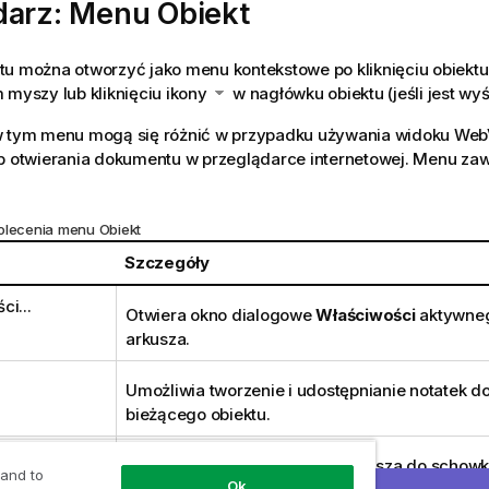
darz: Menu Obiekt
tu można otworzyć jako menu kontekstowe po kliknięciu obiekt
 myszy lub kliknięciu ikony
w nagłówku obiektu (jeśli jest wyś
w tym menu mogą się różnić w przypadku używania widoku WebVi
ub otwierania dokumentu w przeglądarce internetowej. Menu zaw
olecenia menu Obiekt
Szczegóły
ci...
Otwiera okno dialogowe
Właściwości
aktywneg
arkusza.
Umożliwia tworzenie i udostępnianie notatek 
bieżącego obiektu.
Kopiuje zaznaczone obiekty arkusza do schowk
 and to
Ok