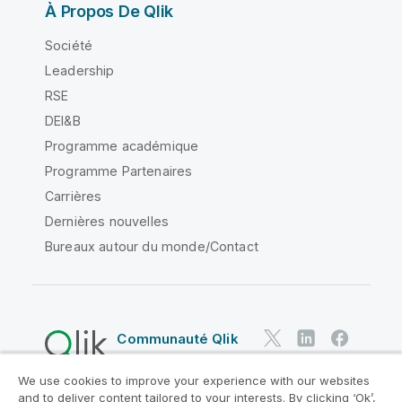
À Propos De Qlik
Société
Leadership
RSE
DEI&B
Programme académique
Programme Partenaires
Carrières
Dernières nouvelles
Bureaux autour du monde/Contact
Communauté Qlik
We use cookies to improve your experience with our websites
Contrats juridiques
and to deliver content tailored to your interests. By clicking ‘Ok’,