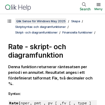
Search
Meny
Qlik Sense för Windows May 2025
Skapa
Skriptsyntax och diagramfunktioner
Skript- och diagramfunktioner
Finansiella funktioner
Rate - skript- och
diagramfunktion
Denna funktion returnerar räntesatsen per
period i en annuitet. Resultatet anges i ett
fördefinierat talformat:
Fix
, två decimaler och
%.
Syntax:
Rate(
nper, pmt , pv [ ,fv [ , type ]