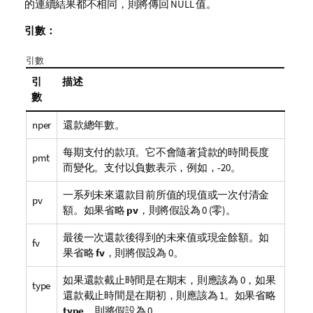
的連續結果都不相同，則將傳回
NULL
值。
引數：
引數
引
描述
數
nper
還款總年數。
每期支付的款項。它不會隨著貸款的時間長度
pmt
而變化。支付以負數表示，例如，-20。
一系列未來還款目前所值的現值或一次付清金
pv
額。如果省略
pv
，則將假設為 0 (零)。
最後一次還款後得到的未來值或現金餘額。如
fv
果省略
fv
，則將假設為 0。
如果還款截止時間是在期末，則應該為 0，如果
type
還款截止時間是在期初，則應該為 1。如果省略
type
，則將假設為 0。