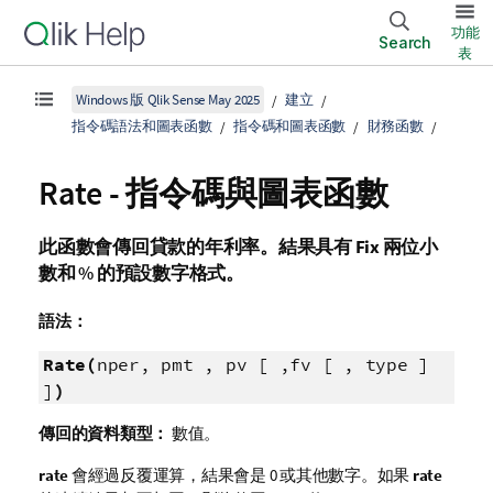
功能
Search
表
Windows 版 Qlik Sense May 2025
建立
指令碼語法和圖表函數
指令碼和圖表函數
財務函數
Rate - 指令碼與圖表函數
此函數會傳回貸款的年利率。結果具有
Fix
兩位小
數和 % 的預設數字格式。
語法：
Rate(
nper, pmt , pv [ ,fv [ , type ]
]
)
傳回的資料類型：
數值。
rate
會經過反覆運算，結果會是 0 或其他數字。如果
rate