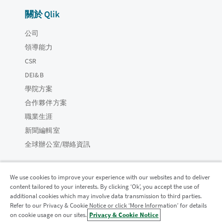
關於 Qlik
公司
領導能力
CSR
DEI&B
學院方案
合作夥伴方案
職業生涯
新聞編輯室
全球辦公室/聯絡資訊
We use cookies to improve your experience with our websites and to deliver
content tailored to your interests. By clicking ‘Ok’, you accept the use of
Qlik 社群
additional cookies which may involve data transmission to third parties.
Refer to our Privacy & Cookie Notice or click ‘More Information’ for details
on cookie usage on our sites.
Privacy & Cookie Notice
法律合約
產品條款
Legal Policies
法律條規