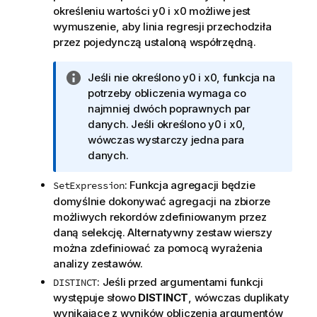
określeniu wartości
y0
i
x0
możliwe jest
wymuszenie, aby linia regresji przechodziła
przez pojedynczą ustaloną współrzędną.
I
Jeśli nie określono
y0
i
x0
, funkcja na
n
potrzeby obliczenia wymaga co
f
najmniej dwóch poprawnych par
o
danych. Jeśli określono
y0
i
x0
,
r
wówczas wystarczy jedna para
m
danych.
a
: Funkcja agregacji będzie
SetExpression
c
domyślnie dokonywać agregacji na zbiorze
j
możliwych rekordów zdefiniowanym przez
a
daną selekcję. Alternatywny zestaw wierszy
można zdefiniować za pomocą wyrażenia
analizy zestawów.
: Jeśli przed argumentami funkcji
DISTINCT
występuje słowo
DISTINCT
, wówczas duplikaty
wynikające z wyników obliczenia argumentów