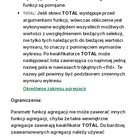
funkcji są pomijane.
: Jeśli słowo
TOTAL
występuje przed
TOTAL
argumentami funkcji, wówczas obliczenie jest
wykonywane względem wszystkich możliwych
wartości z uwzględnieniem bieżących selekcji,
nie tylko tych należących do bieżącej wartości
wymiaru, to znaczy z pominięciem wymiarów
wykresu. Po kwalifikatorze
TOTAL
może
następować lista zawierająca co najmniej jedną
nazwę pola w nawiasach trójkątnych
<fld>
. Te
nazwy pól powinny być podzbiorem zmiennych
wymiaru wykresu.
Określenie zakresu agregacji
Ograniczenia:
Parametr funkcji agregacji nie może zawierać innych
funkcji agregacji, chyba że takie wewnętrzne
agregacje zawierają kwalifikator
TOTAL
. Do bardziej
zaawansowanych agregacji należy używać