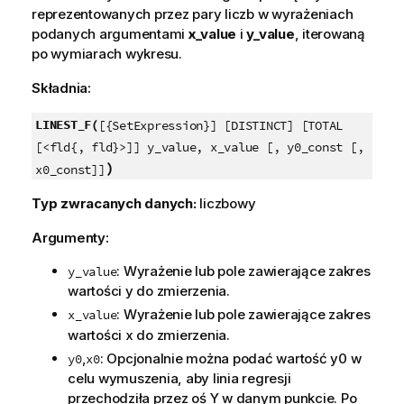
reprezentowanych przez pary liczb w wyrażeniach
podanych argumentami
x_value
i
y_value
, iterowaną
po wymiarach wykresu.
Składnia:
LINEST_F(
[{SetExpression}] [DISTINCT] [TOTAL
[<fld{, fld}>]] y_value, x_value [, y0_const [,
)
x0_const]]
Typ zwracanych danych:
liczbowy
Argumenty:
: Wyrażenie lub pole zawierające zakres
y_value
wartości
y
do zmierzenia.
: Wyrażenie lub pole zawierające zakres
x_value
wartości
x
do zmierzenia.
,
: Opcjonalnie można podać wartość
y0
w
y0
x0
celu wymuszenia, aby linia regresji
przechodziła przez oś Y w danym punkcie. Po