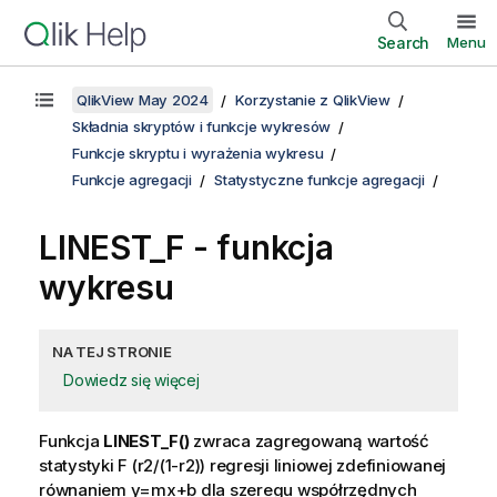
Search
Menu
QlikView May 2024
Korzystanie z QlikView
Składnia skryptów i funkcje wykresów
Funkcje skryptu i wyrażenia wykresu
Funkcje agregacji
Statystyczne funkcje agregacji
LINEST_F
- funkcja
wykresu
NA TEJ STRONIE
Dowiedz się więcej
Funkcja
LINEST_F()
zwraca zagregowaną wartość
statystyki F
(r2/(1-r2))
regresji liniowej zdefiniowanej
równaniem
y=mx+b
dla szeregu współrzędnych