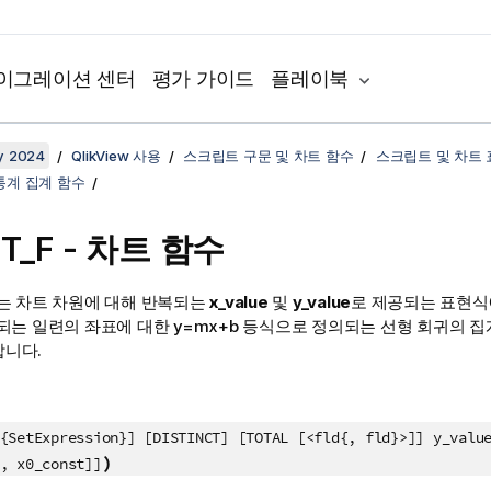
이그레이션 센터
평가 가이드
플레이북
y 2024
QlikView 사용
스크립트 구문 및 차트 함수
스크립트 및 차트
통계 집계 함수
T_F
- 차트 함수
는 차트 차원에 대해 반복되는
x_value
및
y_value
로 제공되는 표현식
되는 일련의 좌표에 대한
y=mx+b
등식으로 정의되는 선형 회귀의 집
합니다.
{SetExpression}] [DISTINCT] [TOTAL [<fld{, fld}>]] y_valu
)
, x0_const]]