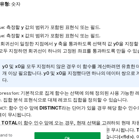
 유형:
숫자
: 측정할
y
값의 범위가 포함된 표현식 또는 필드.
ue
: 측정할
x
값의 범위가 포함된 표현식 또는 필드.
ue
: 회귀선이 일정한 지점에서 y 축을 통과하도록 선택적 값
y0
을 지정할
 모두 지정하면 회귀선이 하나의 고정된 좌표를 통과하도록 만들 수 있
정
y0
및
x0
을 모두 지정하지 않은 경우 이 함수를 계산하려면 유효한 데
보
개 이상 필요합니다.
y0
및
x0
을 지정했다면 하나의 데이터 쌍으로 
메
다.
모
: 기본적으로 집계 함수는 선택에 의해 정의된 사용 가능한 
pression
. 집합 분석 표현식으로 대체 레코드 집합을 정의할 수 있습니다.
: 함수 인수 앞에
DISTINCT
라는 단어가 있을 경우 해당 함수 인수
NCT
복이 무시됩니다.
:
TOTAL
이 함수 인수 앞에 오는 경우, 현재 선택을 고려하되 현재 차
능한 모든 값에 대한 계산이 실행됩니다. 즉, 차트 차원은 무시됩니다.
 and to
쇠 괄호로 묶인 하나 이상의 필드 이름 목록이 올 수 있습니다(
<fld>
).
Ok