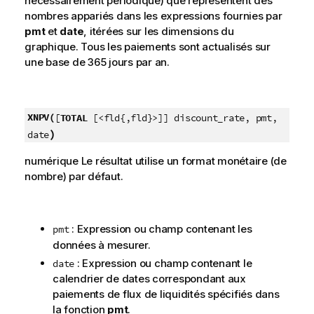
nécessairement périodique) que représentent des
nombres appariés dans les expressions fournies par
pmt
et
date
, itérées sur les dimensions du
graphique. Tous les paiements sont actualisés sur
une base de 365 jours par an.
XNPV(
[
TOTAL
[<fld{,fld}>]] discount_rate, pmt,
)
date
numérique Le résultat utilise un format monétaire (de
nombre) par défaut.
: Expression ou champ contenant les
pmt
données à mesurer.
: Expression ou champ contenant le
date
calendrier de dates correspondant aux
paiements de flux de liquidités spécifiés dans
la fonction
pmt
.