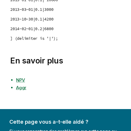
2013-03-01|0.1|3000
2013-10-30|0.1|4200
2014-02-01|0.2|6800
] (delimiter is '|');
En savoir plus
NPV
Aggr
Cette page vous a-t-elle aidé ?