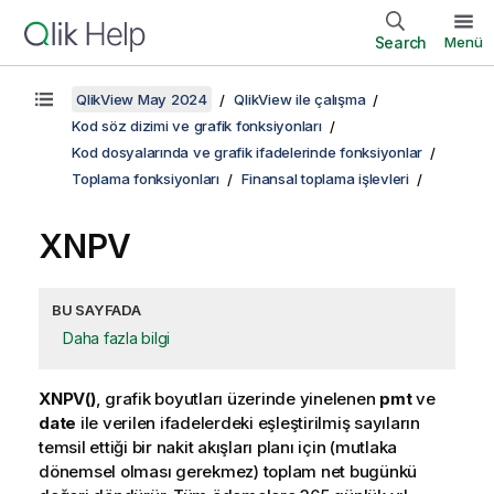
Search
Menü
QlikView May 2024
QlikView ile çalışma
Kod söz dizimi ve grafik fonksiyonları
Kod dosyalarında ve grafik ifadelerinde fonksiyonlar
Toplama fonksiyonları
Finansal toplama işlevleri
XNPV
BU SAYFADA
Daha fazla bilgi
XNPV()
, grafik boyutları üzerinde yinelenen
pmt
ve
date
ile verilen ifadelerdeki eşleştirilmiş sayıların
temsil ettiği bir nakit akışları planı için (mutlaka
dönemsel olması gerekmez) toplam net bugünkü