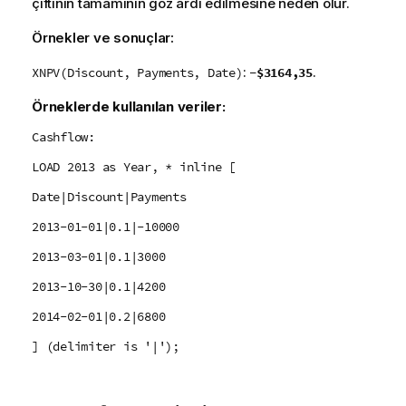
çiftinin tamamının göz ardı edilmesine neden olur.
Örnekler ve sonuçlar:
:
.
-$3164,35
XNPV(Discount, Payments, Date)
Örneklerde kullanılan veriler:
Cashflow:
LOAD 2013 as Year, * inline [
Date|Discount|Payments
2013-01-01|0.1|-10000
2013-03-01|0.1|3000
2013-10-30|0.1|4200
2014-02-01|0.2|6800
] (delimiter is '|');