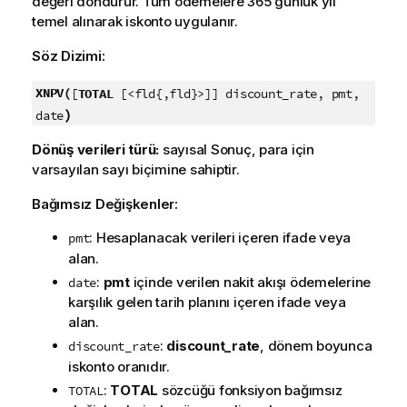
değeri döndürür. Tüm ödemelere 365 günlük yıl
temel alınarak iskonto uygulanır.
Söz Dizimi:
XNPV(
[
TOTAL
[<fld{,fld}>]] discount_rate, pmt,
)
date
Dönüş verileri türü:
sayısal Sonuç, para için
varsayılan sayı biçimine sahiptir.
Bağımsız Değişkenler:
: Hesaplanacak verileri içeren ifade veya
pmt
alan.
:
pmt
içinde verilen nakit akışı ödemelerine
date
karşılık gelen tarih planını içeren ifade veya
alan.
:
discount_rate
, dönem boyunca
discount_rate
iskonto oranıdır.
:
TOTAL
sözcüğü fonksiyon bağımsız
TOTAL