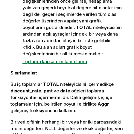
değişkenlerinden önce gelirse, hesaplama
yalnızca geçerli boyutsal değere ait olanlar için
değil de, geçerli seçimlerde verilen tüm olası
değerler üzerinden yapılır; yani grafik
boyutlarını göz ardı eder.
TOTAL
niteleyicisinin
ardından açılı ayraçlar içindeki bir veya daha
fazla alan adından oluşan bir liste gelebilir
<fld>
. Bu alan adları grafik boyut
değişkenlerinin bir alt kümesi olmalıdır.
Toplama kapsamını tanımlama
Sınırlamalar:
Bu iç toplamlar
TOTAL
niteleyicisini içermedikçe
discount_rate
,
pmt
ve
date
öğeleri toplama
fonksiyonları içermemelidir. Daha gelişmiş iç içe
toplamalar için, belirtilen boyut ile birlikte
Aggr
gelişmiş fonksiyonunu kullanın.
Bir veri çiftinin herhangi bir veya her iki parçasındaki
metin değerleri,
NULL
değerler ve eksik değerler, veri