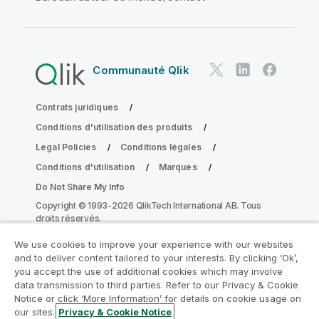
Communauté Qlik
Contrats juridiques
Conditions d'utilisation des produits
Legal Policies
Conditions légales
Conditions d'utilisation
Marques
Do Not Share My Info
Copyright © 1993-2026 QlikTech International AB. Tous
droits réservés.
We use cookies to improve your experience with our websites
and to deliver content tailored to your interests. By clicking ‘Ok’,
Rejoignez le Programme de
you accept the use of additional cookies which may involve
data transmission to third parties. Refer to our Privacy & Cookie
modernisation analytique
Notice or click ‘More Information’ for details on cookie usage on
our sites.
Privacy & Cookie Notice
Modernisez votre système sans compromettre vos