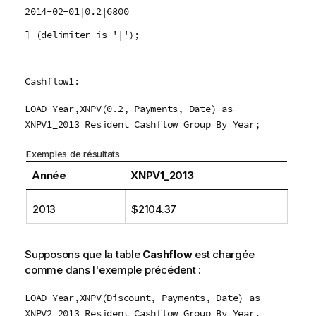
2014-02-01|0.2|6800
] (delimiter is '|');
Cashflow1:
LOAD Year,XNPV(0.2, Payments, Date) as
XNPV1_2013 Resident Cashflow Group By Year;
Exemples de résultats
Année
XNPV1_2013
2013
$2104.37
Supposons que la table
Cashflow
est chargée
comme dans l'exemple précédent :
LOAD Year,XNPV(Discount, Payments, Date) as
XNPV2_2013 Resident Cashflow Group By Year,