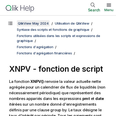
Search
Menu
QlikView May 2024
Utilisation de QlikView
Syntaxe des scripts et fonctions de graphique
Fonctions utilisées dans les scripts et expressions de
graphique
Fonctions d'agrégation
Fonctions d'agrégation financières
XNPV - fonction de script
La fonction
XNPV()
renvoie la valeur actuelle nette
agrégée pour un calendrier de flux de liquidités (non
nécessairement périodique) que représentent des
nombres appariés dans les expressions
pmt
et
date
itérées sur un nombre donné d'enregistrements
définis par une clause
group by
. Le taux désigne le
taux d'intérêt par période. Tous les paiements sont