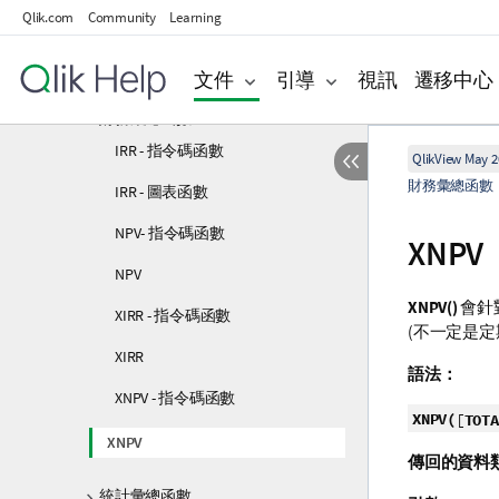
彙總函數
Qlik.com
Community
Learning
基本彙總函數
文件
引導
視訊
遷移中心
計數器彙總函數
財務彙總函數
IRR - 指令碼函數
QlikView May 2
財務彙總函數
IRR - 圖表函數
NPV- 指令碼函數
XNPV
NPV
XNPV()
會針
XIRR - 指令碼函數
(不一定是定
XIRR
語法：
XNPV - 指令碼函數
XNPV(
[
TOTA
XNPV
傳回的資料
統計彙總函數