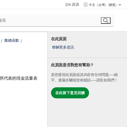
Qlik 資源
中文（台灣） (變更)
在此頁面
彙總函數
瞭解更多資訊
此頁面是否對您有幫助？
若您發現此頁面或其內容有任何問題——錯
 所代表的現金流量表
字、遺漏步驟或技術錯誤——請告知我們！
在此留下意見回饋