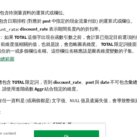
 包含待測量資料的運算式或欄位。
: 包含日期排程 (對應於
pmt
中指定的現金流量付款) 的運算式或欄位。
:
discount_rate
表示期間長度內的折扣率。
unt_rate
： 如果
TOTAL
這個字出現在函數引數之前，會計算已指定目前選項的
目前維度值相關的值，也就是說，會忽略圖表維度。
TOTAL
限定詞後面
括住的一或多個欄位名稱。這些欄位名稱應該是圖表維度變數的子集。
彙總範圍
總包含
TOTAL
限定詞，否則
discount_rate
、
pmt
與
date
不可包含彙總
，請使用進階函數
Aggr
結合指定的維度。
任一資料是 (或兩個都是) 文字值、
NULL
值及遺漏失值，會導致整個
：
：
。
-$3164.35
unt, Payments, Date)
er content
的資料：
Ok