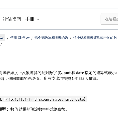
評估指南
手冊
024
使用 QlikView
指令碼語法和圖表函數
指令碼和圖表運算式中的函數
對圖表維度上反覆運算的配對數字 (以
pmt
和
date
指定的運算式表示)
期)，傳回彙總的淨現值。 所有支出均按照 1 年 365 天攤算。
)
L
[<fld{,fld}>]] discount_rate, pmt, date
類型：
數值 結果的預設數字格式為貨幣。