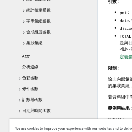
引數：
統計檢定函數
：
pmt
date
字串彙總函數
disco
合成維度函數
TOTAL
是與
巢狀彙總
<fld>
Aggr
定義
分析連線
限制：
色彩函數
除非內部彙
的巢狀彙總
條件函數
若資料組中有
計數器函數
範例與結果
日期與時間函數
XNPV(Disco
文件函數
We use cookies to improve your experience with our websites and to deliv
範例中使用