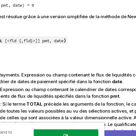
 pmt, date) = 0
est résolue grâce à une version simplifiée de la méthode de Ne
)
L
[<fld {,fld}>]] pmt, date
Payments. Expression ou champ contenant le flux de liquidités 
drier de dates de paiement spécifié dans la fonction
date
.
 Expression ou champ contenant le calendrier de dates corresp
nts de flux de liquidités spécifiés dans la fonction
pmt
.
: Si le terme
TOTAL
précède les arguments de la fonction, le ca
 de toutes les valeurs possibles au vu des sélections actives, et
 de celles qui sont associées à la valeur dimensionnelle active. 
sions du graphique ne sont pas prises en compte. Le qualificat
suivi d'une liste d'un ou de plusieurs noms de champ placés ent
 and to
Ok