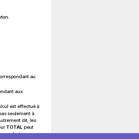
wton.
correspondant au
ondant aux
lcul est effectué à
 pas seulement à
Autrement dit, les
eur
TOTAL
peut
re crochets