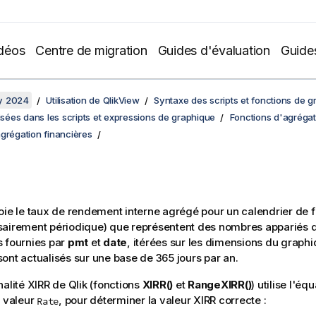
déos
Centre de migration
Guides d'évaluation
Guide
y 2024
Utilisation de QlikView
Syntaxe des scripts et fonctions de 
lisées dans les scripts et expressions de graphique
Fonctions d'agrégat
grégation financières
ie le taux de rendement interne agrégé pour un calendrier de fl
sairement périodique) que représentent des nombres appariés d
 fournies par
pmt
et
date
, itérées sur les dimensions du graphi
ont actualisés sur une base de 365 jours par an.
nalité XIRR de
Qlik
(fonctions
XIRR()
et
RangeXIRR()
) utilise l'éq
a valeur
, pour déterminer la valeur XIRR correcte :
Rate