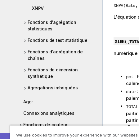
XNPV(Rate,
XNPV
L'équation 
Fonctions d'agrégation
statistiques
Fonctions de test statistique
XIRR(
[
TOTA
Fonctions d'agrégation de
numérique
chaînes
Fonctions de dimension
: 
synthétique
pmt
calen
Agrégations imbriquées
:
date
paieme
Aggr
TOTAL
partir
Connexions analytiques
partir
Fonctions de couleur
dimen
être 
We use cookies to improve your experience with our websites
Fonctions conditionnelles