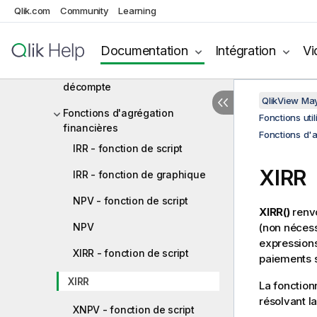
et expressions de graphique
Qlik.com
Community
Learning
Fonctions d'agrégation
Fonctions d'agrégation de base
Documentation
Intégration
Vi
Fonctions d'agrégation de
décompte
QlikView Ma
Fonctions d'agrégation
Fonctions uti
financières
Fonctions d'a
IRR - fonction de script
XIRR
IRR - fonction de graphique
NPV - fonction de script
XIRR()
renvo
NPV
(non néces
expressions
XIRR - fonction de script
paiements s
XIRR
La fonction
résolvant l
XNPV - fonction de script