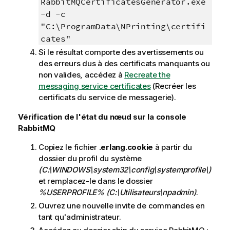
RabbitMQCertificatesGenerator.exe
-d -c
"C:\ProgramData\NPrinting\certifi
cates"
Si le résultat comporte des avertissements ou
des erreurs dus à des certificats manquants ou
non valides, accédez à
Recreate the
messaging service certificates
(Recréer les
certificats du service de messagerie).
Vérification de l'état du nœud sur la console
RabbitMQ
Copiez le fichier
.erlang.cookie
à partir du
dossier du profil du système
(C:\WINDOWS\system32\config\systemprofile\)
et remplacez-le dans le dossier
%USERPROFILE%
(C:\Utilisateurs\npadmin)
.
Ouvrez une nouvelle invite de commandes en
tant qu'administrateur.