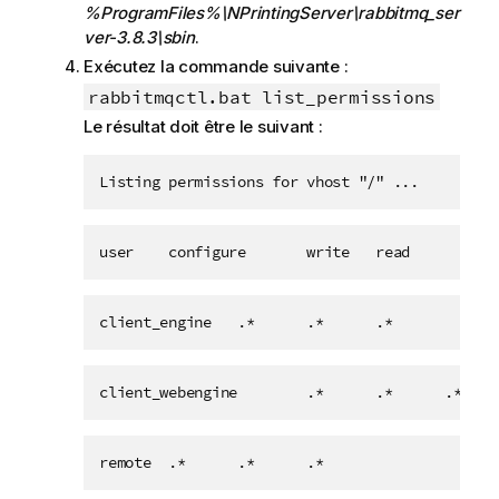
%ProgramFiles%\NPrintingServer\rabbitmq_ser
ver-3.8.3\sbin
.
Exécutez la commande suivante :
rabbitmqctl.bat list_permissions
Le résultat doit être le suivant :
Listing permissions for vhost "/" ...
user    configure       write   read
client_engine   .*      .*      .*
client_webengine        .*      .*      .*
remote  .*      .*      .*