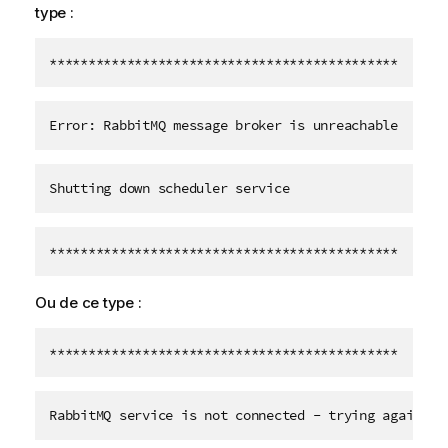
type :
*********************************************
Error: RabbitMQ message broker is unreachable
Shutting down scheduler service
*********************************************
Ou de ce type :
*********************************************
RabbitMQ service is not connected - trying again in