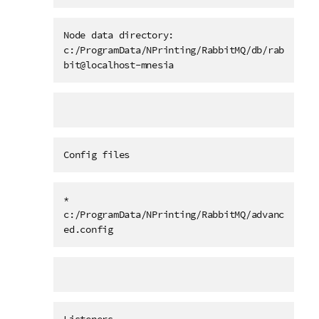
Node data directory:
c:/ProgramData/NPrinting/RabbitMQ/db/rab
bit@localhost-mnesia
Config files
*
c:/ProgramData/NPrinting/RabbitMQ/advanc
ed.config