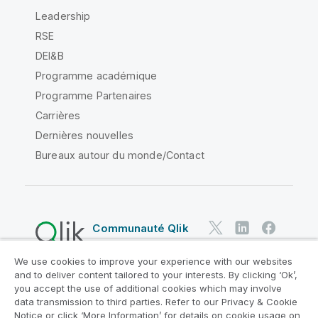
Leadership
RSE
DEI&B
Programme académique
Programme Partenaires
Carrières
Dernières nouvelles
Bureaux autour du monde/Contact
Communauté Qlik
We use cookies to improve your experience with our websites
Contrats juridiques
and to deliver content tailored to your interests. By clicking ‘Ok’,
Conditions d'utilisation des produits
you accept the use of additional cookies which may involve
data transmission to third parties. Refer to our Privacy & Cookie
Legal Policies
Conditions légales
Notice or click ‘More Information’ for details on cookie usage on