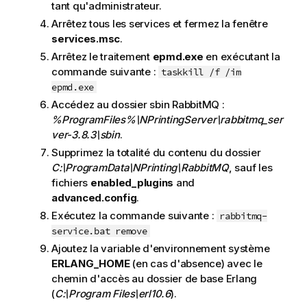
tant qu'administrateur.
Arrêtez tous les services et fermez la fenêtre
services.msc
.
Arrêtez le traitement
epmd.exe
en exécutant la
commande suivante :
taskkill /f /im
epmd.exe
Accédez au dossier sbin
RabbitMQ
:
%ProgramFiles%\NPrintingServer\rabbitmq_ser
ver-3.8.3\sbin
.
Supprimez la totalité du contenu du dossier
C:\ProgramData\NPrinting\RabbitMQ
, sauf les
fichiers
enabled_plugins
and
advanced.config
.
Exécutez la commande suivante :
rabbitmq-
service.bat remove
Ajoutez la variable d'environnement système
ERLANG_HOME
(en cas d'absence) avec le
chemin d'accès au dossier de base Erlang
(
C:\Program Files\erl10.6
).