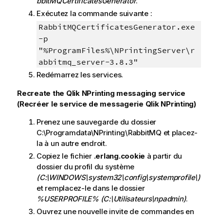
bbitMQCertificatesGenerator
.
Exécutez la commande suivante :
RabbitMQCertificatesGenerator.exe
-p
"%ProgramFiles%\NPrintingServer\r
abbitmq_server-3.8.3"
Redémarrez les services.
Recreate the Qlik NPrinting messaging service
(Recréer le service de messagerie Qlik NPrinting)
Prenez une sauvegarde du dossier
C:\Programdata\NPrinting\RabbitMQ et placez-
la à un autre endroit.
Copiez le fichier
.erlang.cookie
à partir du
dossier du profil du système
(C:\WINDOWS\system32\config\systemprofile\)
et remplacez-le dans le dossier
%USERPROFILE%
(C:\Utilisateurs\npadmin)
.
Ouvrez une nouvelle invite de commandes en