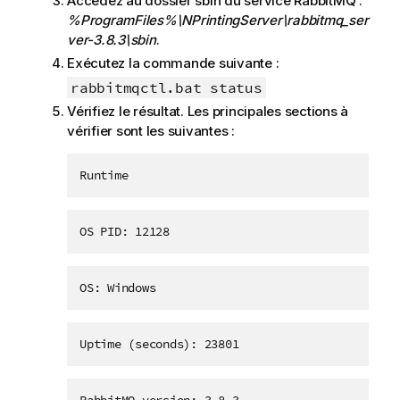
Accédez au dossier sbin du service RabbitMQ :
%ProgramFiles%\NPrintingServer\rabbitmq_ser
ver-3.8.3\sbin
.
Exécutez la commande suivante :
rabbitmqctl.bat status
Vérifiez le résultat. Les principales sections à
vérifier sont les suivantes :
Runtime
OS PID: 12128
OS: Windows
Uptime (seconds): 23801