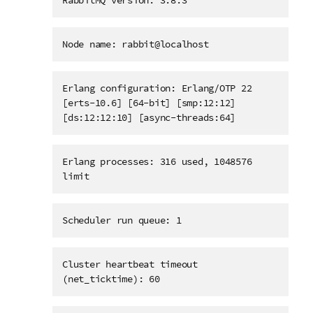
RabbitMQ version: 3.8.3
Node name: rabbit@localhost
Erlang configuration: Erlang/OTP 22
[erts-10.6] [64-bit] [smp:12:12]
[ds:12:12:10] [async-threads:64]
Erlang processes: 316 used, 1048576
limit
Scheduler run queue: 1
Cluster heartbeat timeout
(net_ticktime): 60