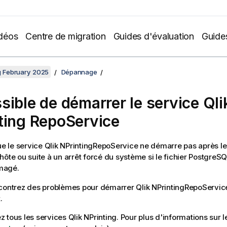
déos
Centre de migration
Guides d'évaluation
Guide
ng February 2025
Dépannage
sible de démarrer le service
Qli
ting
RepoService
ue le service
Qlik NPrinting
RepoService
ne démarre pas après l
hôte ou suite à un arrêt forcé du système si le fichier
PostgreSQ
magé.
ncontrez des problèmes pour démarrer
Qlik NPrinting
RepoServic
.
ez tous les services
Qlik NPrinting
. Pour plus d'informations sur l