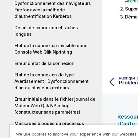
Archi
Dysfonctionnement des navigateurs
Suppr
Firefox avec la méthode
d'authentification Kerberos
Démar
Délais de connexion et tâches
longues
État de la connexion invisible dans
Console Web Qlik Nprinting
Erreur d'état de la connexion
État de la connexion de type
Rubrique 
Avertissement : Dysfonctionnement
d'un ou plusieurs moteurs
Erreur initiale dans le fichier journal de
Moteur Web Qlik NPrinting
(constructeur sans paramètres)
Ressou
D'aide
Messages bloqués du processus
QlikView Navigator
We use cookies to improve your experience with our websites
Vidéos Ql