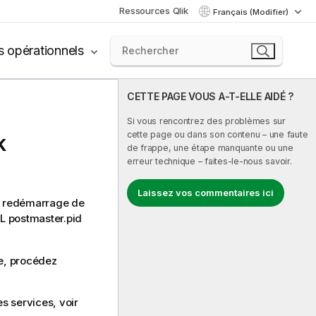
Ressources Qlik
Français (Modifier)
s opérationnels
CETTE PAGE VOUS A-T-ELLE AIDÉ ?
Si vous rencontrez des problèmes sur
cette page ou dans son contenu – une faute
k
de frappe, une étape manquante ou une
erreur technique – faites-le-nous savoir.
Laissez vos commentaires ici
e redémarrage de
L
postmaster.pid
e
, procédez
es services, voir