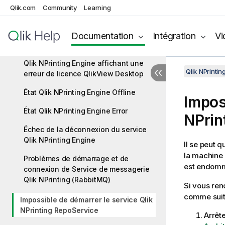
Dépannage
Qlik.com
Community
Learning
Journaux de dépannage
Erreur d'activation de licence Qlik
Documentation
Intégration
Vi
NPrinting
Qlik NPrinting Engine affichant une
Qlik NPrinti
erreur de licence QlikView Desktop
État Qlik NPrinting Engine Offline
Impos
État Qlik NPrinting Engine Error
NPrin
Échec de la déconnexion du service
Qlik NPrinting Engine
Il se peut q
la machine 
Problèmes de démarrage et de
est endom
connexion de Service de messagerie
Qlik NPrinting (RabbitMQ)
Si vous re
comme suit
Impossible de démarrer le service Qlik
NPrinting RepoService
Arrêt