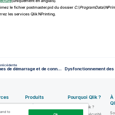
tecture
(uniquement en anglais)
.
imez le fichier
postmaster.pid
du dossier
C:\ProgramData\NPrin
rez les services
Qlik NPrinting
.
précédente
Problèmes de démarrage et de connexion de Service de messagerie Qlik NPrinting (RabbitMQ)
rces
Produits
Pourquoi Qlik ?
À
Ql
INTÉGRATION ET
Pourquoi Qlik ?
QUALITÉ DE
 and to
ik Help
So
Fiabilité et sécurité
Ok
DONNÉES