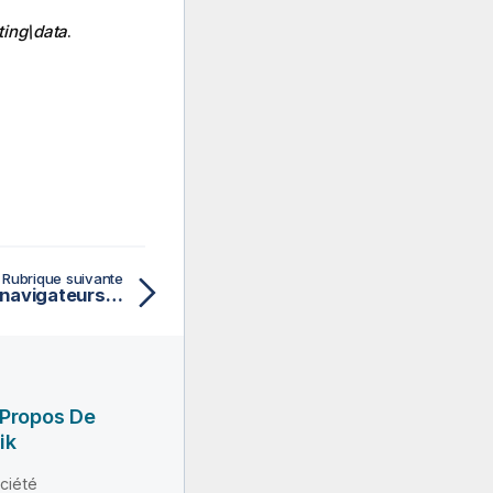
ting\data
.
Rubrique suivante
Dysfonctionnement des navigateurs Firefox avec la méthode d'authentification Kerberos
 Propos De
ik
ciété