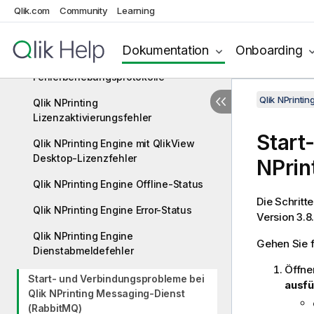
On-Demand-Berichte
Qlik.com
Community
Learning
Erweitern von Qlik NPrinting
Dokumentation
Onboarding
Fehlerbehebung
Fehlerbehebungsprotokolle
Qlik NPrinti
Qlik NPrinting
Lizenzaktivierungsfehler
Start
Qlik NPrinting Engine mit QlikView
Desktop-Lizenzfehler
NPrin
Qlik NPrinting Engine Offline-Status
Die Schritt
Qlik NPrinting Engine Error-Status
Version 3.8
Qlik NPrinting Engine
Gehen Sie 
Dienstabmeldefehler
Öffne
Start- und Verbindungsprobleme bei
ausf
Qlik NPrinting Messaging-Dienst
(RabbitMQ)