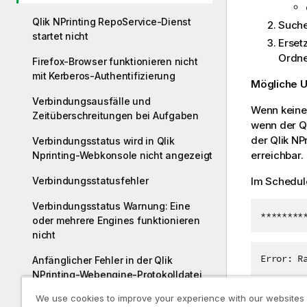
Qlik NPrinting RepoService-Dienst
Suche
startet nicht
Erset
Ordne
Firefox-Browser funktionieren nicht
mit Kerberos-Authentifizierung
Mögliche 
Verbindungsausfälle und
Wenn keine
Zeitüberschreitungen bei Aufgaben
wenn der
Q
der
Qlik NP
Verbindungsstatus wird in Qlik
erreichbar.
Nprinting-Webkonsole nicht angezeigt
Verbindungsstatusfehler
Im Schedule
Verbindungsstatus Warnung: Eine
********
oder mehrere Engines funktionieren
nicht
Error: R
Anfänglicher Fehler in der Qlik
NPrinting-Webengine-Protokolldatei
(parameterloser Constructor)
We use cookies to improve your experience with our websites
Shutting