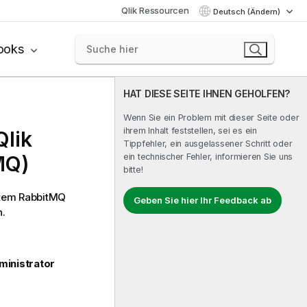
Qlik Ressourcen
Deutsch (Ändern)
ooks
HAT DIESE SEITE IHNEN GEHOLFEN?
Wenn Sie ein Problem mit dieser Seite oder
ihrem Inhalt feststellen, sei es ein
Qlik
Tippfehler, ein ausgelassener Schritt oder
MQ
)
ein technischer Fehler, informieren Sie uns
bitte!
etem RabbitMQ
Geben Sie hier Ihr Feedback ab
n.
ministrator