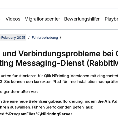
Videos
Migrationscenter
Bewertungshilfen
Playb
ng February 2025
Fehlerbehebung
- und Verbindungsprobleme bei
ting Messaging-Dienst
(
Rabbit
e unten funktionieren für
Qlik NPrinting
-Versionen mit eingebett
.3. Sie können den korrekten Pfad für Ihre Installation nachprüfe
folgendermaßen vor:
n Sie eine neue Befehlseingabeaufforderung, indem Sie
Als Ad
ühren
auswählen. Führen Sie folgenden Befehl aus:
cd %ProgramFiles%\NPrintingServer