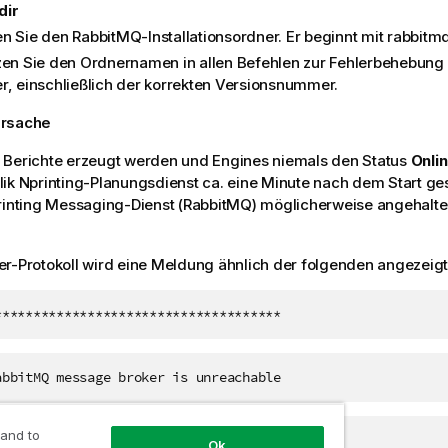
dir
n Sie den RabbitMQ-Installationsordner. Er beginnt mit rabbitm
zen Sie den Ordnernamen in allen Befehlen zur Fehlerbehebung
r, einschließlich der korrekten Versionsnummer.
Ursache
 Berichte erzeugt werden und Engines niemals den Status
Onli
lik Nprinting-Planungsdienst
ca. eine Minute nach dem Start ge
rinting Messaging-Dienst
(
RabbitMQ
) möglicherweise angehalten
r-Protokoll wird eine Meldung ähnlich der folgenden angezeigt
*************************************
abbitMQ message broker is unreachable
 and to
 down scheduler service
Ok