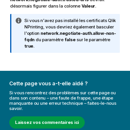
désormais figurer dans la colonne
Valeur
.
N
Si vous n'avez pas installé les certificats
Qlik
o
NPrinting
, vous devriez également basculer
t
l'option
network.negotiate-auth.allow-non-
e
fqdn
du paramètre
false
sur le paramètre
I
true
.
n
f
o
r
m
Cette page vous a-t-elle aidé ?
a
t
Si vous rencontrez des problèmes sur cette page ou
i
dans son contenu – une faute de frappe, une étape
manquante ou une erreur technique – faites-le-nous
o
savoir.
n
s
Laissez vos commentaires ici